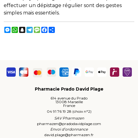
effectuer un dépistage régulier sont des gestes
simples mais essentiels.
Messenger
WhatsApp
Snapchat
Telegram
Message
Facebook
Partager
Pharmacie Prado David Plage
614 avenue du Prado
13008 Marseille
France
04 91 76 19 28 (choix n°2)
SAV Pharmazen
pharmazen
@
pradodavidplage.com
Envoi d’ordonnance
david.plage
@
pharmazen.fr