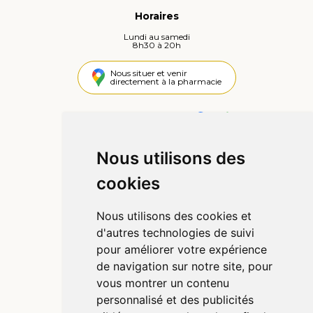
Horaires
Lundi au samedi
8h30 à 20h
Nous situer et venir
directement à la pharmacie
4,4 / 5
442 avis
Nous utilisons des
Informations
cookies
Qui sommes-nous ?
Poser une question
Nous utilisons des cookies et
Déclarer un effet indésirable
d'autres technologies de suivi
Mentions légales
pour améliorer votre expérience
CGV
de navigation sur notre site, pour
Données personnelles
vous montrer un contenu
Cookies
personnalisé et des publicités
Préférences Cookies