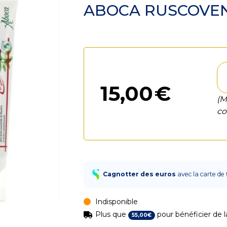
ABOCA RUSCOVEN 
15
,
00
€
(M
co
Cagnotter des euros
avec la carte de 
Indisponible
Plus que
pour bénéficier de la
55
,
00
€