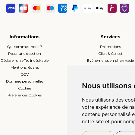
Informations
Services
Qui sommes-nous ?
Promotions
Poser une question
Click & Collect
Déclarer un effet indésirable
Événements en pharmacie
Mentions légales
Envoi d’ordonnance
CGV
Prise de rendez-vous
Données personnelles
L’équipe
Nous utilisons
Cookies
Compte professionnel
Préférences Cookies
Nous utilisons des cook
votre expérience de na
contenu personnalisé et
notre site et pour com