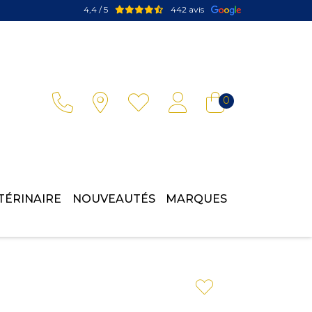
4,4 / 5
442 avis
Votre pharmacie en ligne à votre service
0
TÉRINAIRE
NOUVEAUTÉS
MARQUES