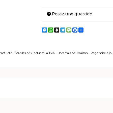
Posez une question
Messenger
WhatsApp
Snapchat
Telegram
Message
Facebook
Partager
ctuelle - Tous les prix incluent la TVA - Hors frais de livraison - Page mise à j