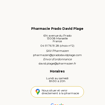
Pharmacie Prado David Plage
614 avenue du Prado
13008 Marseille
France
04 91 76 19 28 (choix n°2)
SAV Pharmazen
pharmazen
@
pradodavidplage.com
Envoi d’ordonnance
david.plage
@
pharmazen.fr
Horaires
Lundi au samedi
8h30 à 20h
Nous situer et venir
directement à la pharmacie