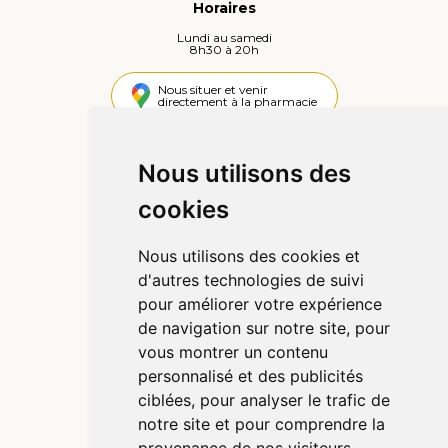
Horaires
Lundi au samedi
8h30 à 20h
Nous situer et venir
directement à la pharmacie
4,4 / 5
442 avis
Nous utilisons des
cookies
Informations
Qui sommes-nous ?
Nous utilisons des cookies et
Poser une question
d'autres technologies de suivi
Déclarer un effet indésirable
pour améliorer votre expérience
Mentions légales
de navigation sur notre site, pour
CGV
vous montrer un contenu
Données personnelles
personnalisé et des publicités
Cookies
ciblées, pour analyser le trafic de
Préférences Cookies
notre site et pour comprendre la