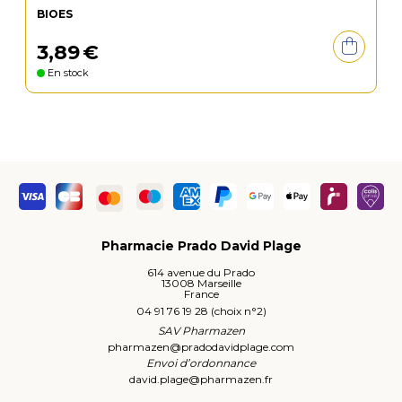
BIOES
3
,
89
€
En stock
Pharmacie Prado David Plage
614 avenue du Prado
13008 Marseille
France
04 91 76 19 28 (choix n°2)
SAV Pharmazen
pharmazen
@
pradodavidplage.com
Envoi d’ordonnance
david.plage
@
pharmazen.fr