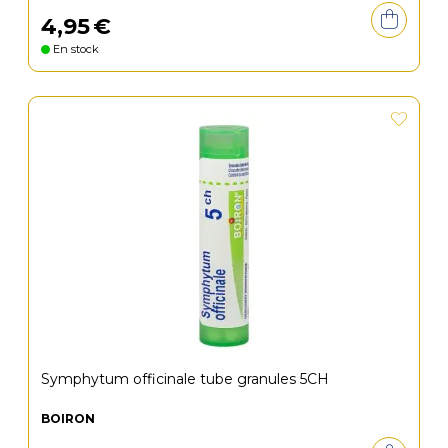
4
,
95
€
En stock
Symphytum officinale tube granules 5CH
BOIRON