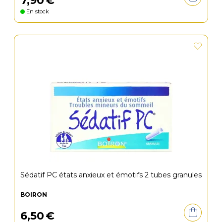
7
,
90
€
En stock
Sédatif PC états anxieux et émotifs 2 tubes granules
BOIRON
6
,
50
€