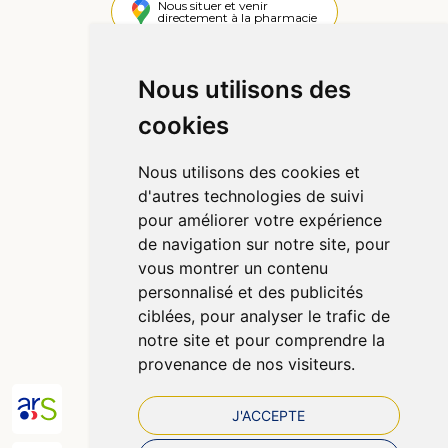
Nous situer et venir
directement à la pharmacie
4,4 / 5
442 avis
Nous utilisons des
cookies
Informations
Qui sommes-nous ?
Nous utilisons des cookies et
Poser une question
d'autres technologies de suivi
Déclarer un effet indésirable
pour améliorer votre expérience
Mentions légales
de navigation sur notre site, pour
CGV
vous montrer un contenu
Données personnelles
personnalisé et des publicités
Cookies
ciblées, pour analyser le trafic de
Préférences Cookies
notre site et pour comprendre la
provenance de nos visiteurs.
J'ACCEPTE