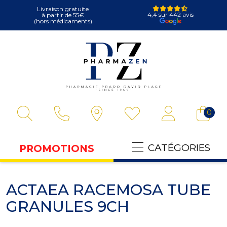
Livraison gratuite
4,4 sur 442 avis
à partir de 55€
(hors médicaments)
Pharmazen Votre
0
CATÉGORIES
PROMOTIONS
ACTAEA RACEMOSA TUBE
GRANULES 9CH