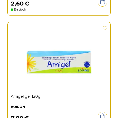
2
,
60
€
En stock
Arnigel gel 120g
BOIRON