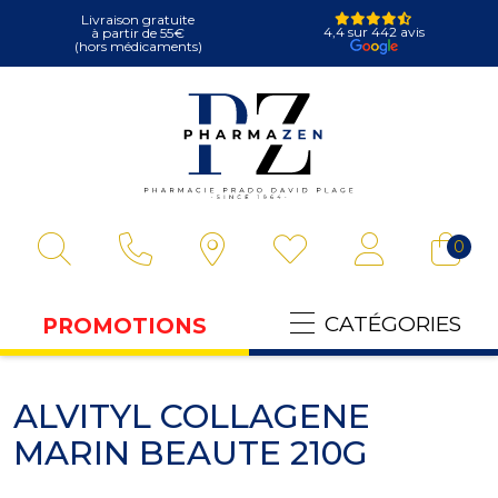
Livraison gratuite
4,4 sur 442 avis
à partir de 55€
(hors médicaments)
Pharmazen Votre
0
CATÉGORIES
PROMOTIONS
ALVITYL COLLAGENE
MARIN BEAUTE 210G