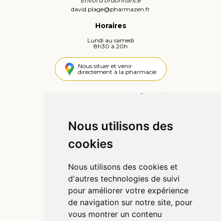
Envoi d’ordonnance
david.plage
@
pharmazen.fr
Horaires
Lundi au samedi
8h30 à 20h
Nous situer et venir
directement à la pharmacie
4,4 / 5
442 avis
Nous utilisons des
Informations
cookies
Qui sommes-nous ?
Poser une question
Nous utilisons des cookies et
Déclarer un effet indésirable
d'autres technologies de suivi
Mentions légales
pour améliorer votre expérience
CGV
de navigation sur notre site, pour
Données personnelles
vous montrer un contenu
Cookies