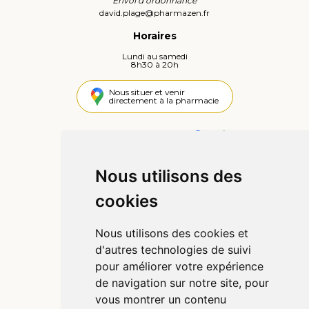
Envoi d’ordonnance
david.plage
@
pharmazen.fr
Horaires
Lundi au samedi
8h30 à 20h
Nous situer et venir
directement à la pharmacie
4,4 / 5
445 avis
Nous utilisons des
Informations
cookies
Qui sommes-nous ?
Poser une question
Nous utilisons des cookies et
Déclarer un effet indésirable
d'autres technologies de suivi
Mentions légales
pour améliorer votre expérience
CGV
de navigation sur notre site, pour
Données personnelles
vous montrer un contenu
Cookies