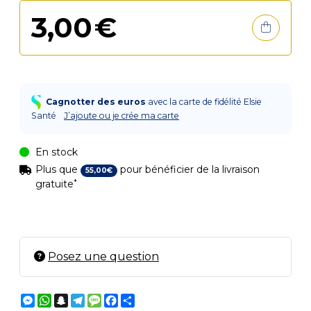
3
,
00
€
Cagnotter des euros
avec la carte de fidélité Elsie
Santé
J’ajoute ou je crée ma carte
En stock
Plus que
pour bénéficier de la livraison
55
,
00
€
*
gratuite
Posez une question
Messenger
WhatsApp
Snapchat
Telegram
Message
Facebook
Partager