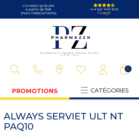
Livraison gratuite
4,4 sur 445 avis
à partir de 55€
(hors médicaments)
Pharmazen Votre
0
CATÉGORIES
PROMOTIONS
ALWAYS SERVIET ULT NT
PAQ10