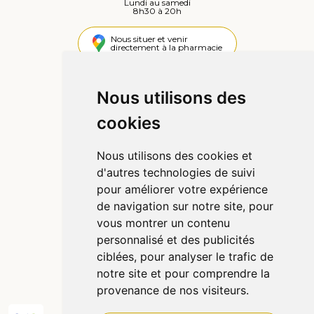
Lundi au samedi
8h30 à 20h
Nous situer et venir
directement à la pharmacie
4,4 / 5
442 avis
Nous utilisons des
cookies
Informations
Qui sommes-nous ?
Nous utilisons des cookies et
Poser une question
d'autres technologies de suivi
Déclarer un effet indésirable
pour améliorer votre expérience
Mentions légales
de navigation sur notre site, pour
CGV
vous montrer un contenu
Données personnelles
personnalisé et des publicités
Cookies
ciblées, pour analyser le trafic de
Préférences Cookies
notre site et pour comprendre la
provenance de nos visiteurs.