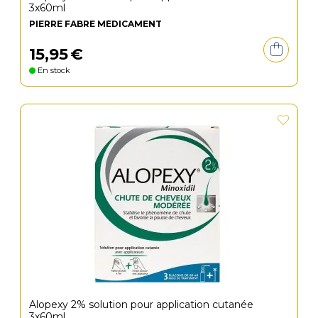
3x60ml
PIERRE FABRE MÉDICAMENT
15
,
95
€
En stock
Alopexy 2% solution pour application cutanée
3x60ml