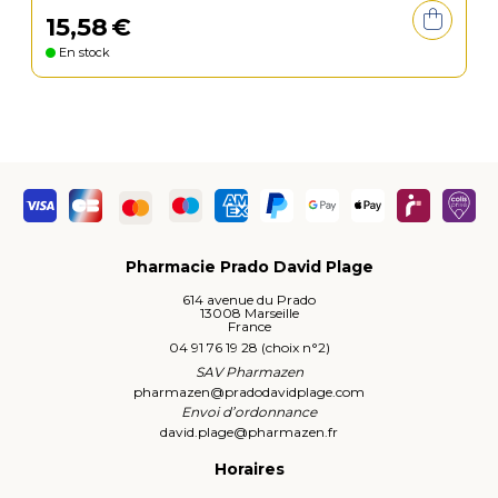
15
,
58
€
En stock
Pharmacie Prado David Plage
614 avenue du Prado
13008 Marseille
France
04 91 76 19 28 (choix n°2)
SAV Pharmazen
pharmazen
@
pradodavidplage.com
Envoi d’ordonnance
david.plage
@
pharmazen.fr
Horaires