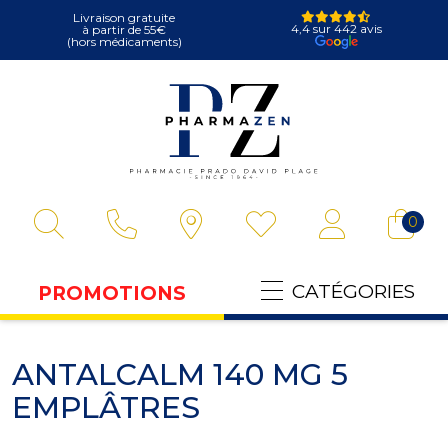
Livraison gratuite
4,4 sur 442 avis
à partir de 55€
(hors médicaments)
Pharmazen Votre
0
CATÉGORIES
PROMOTIONS
ANTALCALM 140 MG 5
EMPLÂTRES