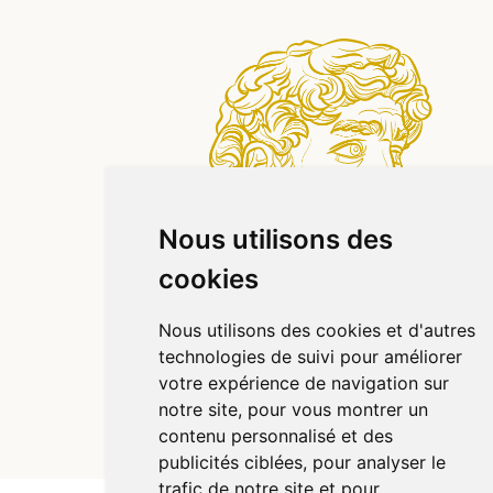
Nous utilisons des
cookies
Nous utilisons des cookies et d'autres
technologies de suivi pour améliorer
votre expérience de navigation sur
notre site, pour vous montrer un
© 2026 Pharmazen
Tous droits réservés
contenu personnalisé et des
Votre pharmacie sur Internet avec Apotekisto
publicités ciblées, pour analyser le
trafic de notre site et pour