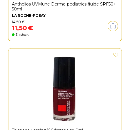
Anthelios UVMune Dermo-pediatrics fluide SPF50+
50ml
LA ROCHE-POSAY
14
,
50
€
11
,
50
€
En stock