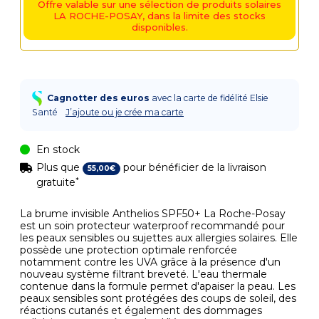
Offre valable sur une sélection de produits solaires
LA ROCHE-POSAY, dans la limite des stocks
disponibles.
Cagnotter des euros
avec la carte de fidélité Elsie
Santé
J’ajoute ou je crée ma carte
En stock
Plus que
pour bénéficier de la livraison
55
,
00
€
*
gratuite
La brume invisible Anthelios SPF50+ La Roche-Posay
est un soin protecteur waterproof recommandé pour
les peaux sensibles ou sujettes aux allergies solaires. Elle
possède une protection optimale renforcée
notamment contre les UVA grâce à la présence d'un
nouveau système filtrant breveté. L'eau thermale
contenue dans la formule permet d'apaiser la peau. Les
peaux sensibles sont protégées des coups de soleil, des
réactions cutanés et également des dommages