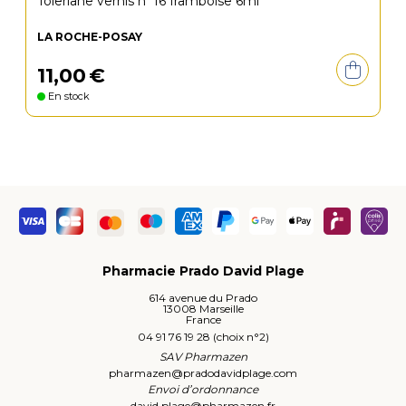
Toleriane vernis n°16 framboise 6ml
LA ROCHE-POSAY
11
,
00
€
En stock
Pharmacie Prado David Plage
614 avenue du Prado
13008 Marseille
France
04 91 76 19 28 (choix n°2)
SAV Pharmazen
pharmazen
@
pradodavidplage.com
Envoi d’ordonnance
david.plage
@
pharmazen.fr