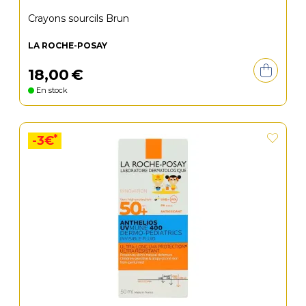
Crayons sourcils Brun
LA ROCHE-POSAY
18
,
00
€
En stock
*
-3€