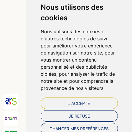
4,4 / 5
442 avis
Nous utilisons des
cookies
Informations
Qui sommes-nous ?
Nous utilisons des cookies et
Poser une question
d'autres technologies de suivi
Déclarer un effet indésirable
pour améliorer votre expérience
Mentions légales
de navigation sur notre site, pour
CGV
vous montrer un contenu
Données personnelles
personnalisé et des publicités
Cookies
ciblées, pour analyser le trafic de
Préférences Cookies
notre site et pour comprendre la
provenance de nos visiteurs.
J'ACCEPTE
JE REFUSE
CHANGER MES PRÉFÉRENCES