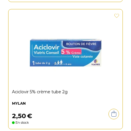
Aciclovir 5% crème tube 2g
MYLAN
2
,
50
€
En stock