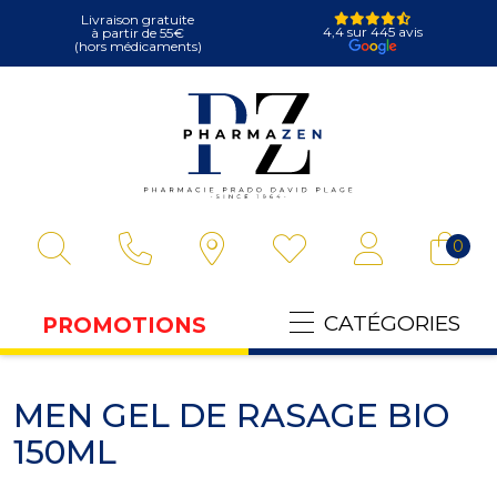
Livraison gratuite
4,4 sur 445 avis
à partir de 55€
(hors médicaments)
Pharmazen Votre
0
CATÉGORIES
PROMOTIONS
MEN GEL DE RASAGE BIO
150ML