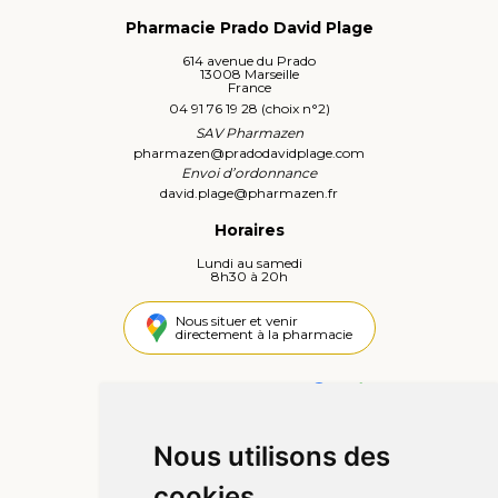
Pharmacie Prado David Plage
614 avenue du Prado
13008 Marseille
France
04 91 76 19 28 (choix n°2)
SAV Pharmazen
pharmazen
@
pradodavidplage.com
Envoi d’ordonnance
david.plage
@
pharmazen.fr
Horaires
Lundi au samedi
8h30 à 20h
Nous situer et venir
directement à la pharmacie
4,4 / 5
445 avis
Nous utilisons des
Informations
cookies