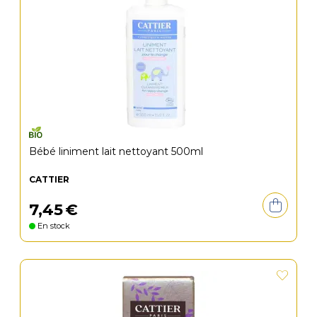
Bébé liniment lait nettoyant 500ml
CATTIER
7
,
45
€
En stock