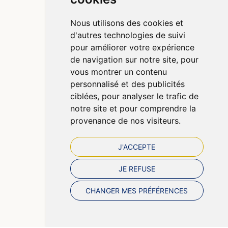
Qui sommes-nous ?
Poser une question
Nous utilisons des cookies et
Déclarer un effet indésirable
d'autres technologies de suivi
Mentions légales
pour améliorer votre expérience
CGV
de navigation sur notre site, pour
Données personnelles
vous montrer un contenu
Cookies
personnalisé et des publicités
Préférences Cookies
ciblées, pour analyser le trafic de
notre site et pour comprendre la
provenance de nos visiteurs.
J'ACCEPTE
JE REFUSE
CHANGER MES PRÉFÉRENCES