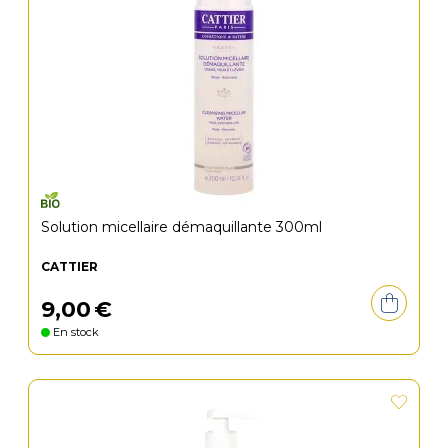
Solution micellaire démaquillante 300ml
CATTIER
9
,
00
€
En stock