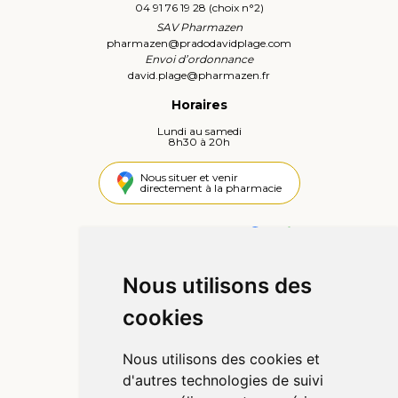
04 91 76 19 28 (choix n°2)
SAV Pharmazen
pharmazen
@
pradodavidplage.com
Envoi d’ordonnance
david.plage
@
pharmazen.fr
Horaires
Lundi au samedi
8h30 à 20h
Nous situer et venir
directement à la pharmacie
4,4 / 5
442 avis
Nous utilisons des
Informations
cookies
Qui sommes-nous ?
Poser une question
Nous utilisons des cookies et
Déclarer un effet indésirable
d'autres technologies de suivi
Mentions légales