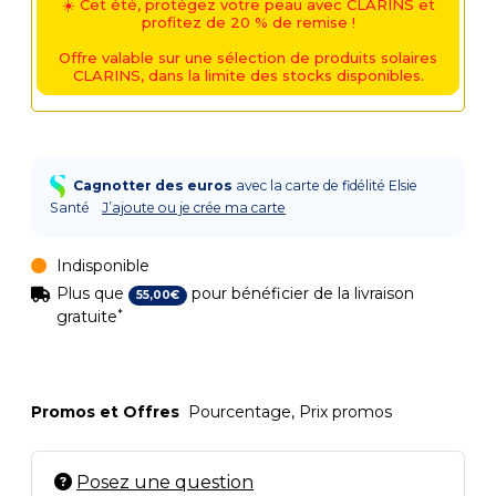
☀️ Cet été, protégez votre peau avec CLARINS et
profitez de 20 % de remise !
Offre valable sur une sélection de produits solaires
CLARINS, dans la limite des stocks disponibles.
Cagnotter des euros
avec la carte de fidélité Elsie
Santé
J’ajoute ou je crée ma carte
Indisponible
Plus que
pour bénéficier de la livraison
55
,
00
€
*
gratuite
Promos et Offres
Pourcentage, Prix promos
Posez une question