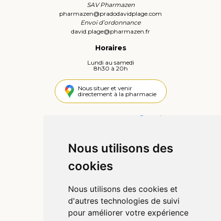
SAV Pharmazen
pharmazen
@
pradodavidplage.com
Envoi d’ordonnance
david.plage
@
pharmazen.fr
Horaires
Lundi au samedi
8h30 à 20h
Nous situer et venir
directement à la pharmacie
4,4 / 5
442 avis
Nous utilisons des
Informations
cookies
Qui sommes-nous ?
Poser une question
Nous utilisons des cookies et
Déclarer un effet indésirable
d'autres technologies de suivi
Mentions légales
pour améliorer votre expérience
CGV