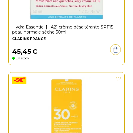
Hydra-Essentiel [HA2] crème désaltérante SPF15
peau normale sèche 50ml
CLARINS FRANCE
45
,
45
€
En stock
*
-5€