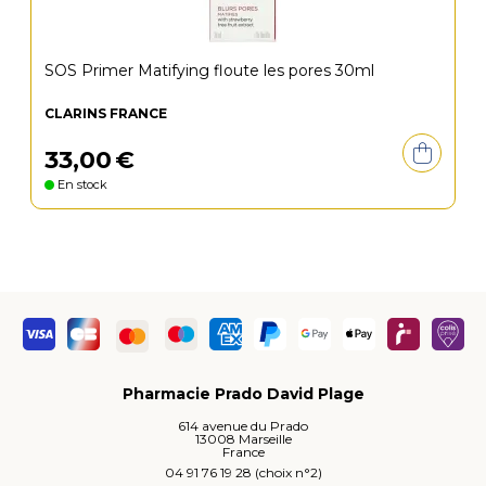
SOS Primer Matifying floute les pores 30ml
CLARINS FRANCE
33
,
00
€
En stock
Pharmacie Prado David Plage
614 avenue du Prado
13008 Marseille
France
04 91 76 19 28 (choix n°2)