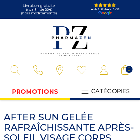
Livraison gratuite
4,4 sur 442 avis
à partir de 55€
(hors médicaments)
Pharmazen Votre
0
CATÉGORIES
PROMOTIONS
AFTER SUN GELÉE
RAFRAÎCHISSANTE APRÈS-
SOLEIL VISAGE CORPS