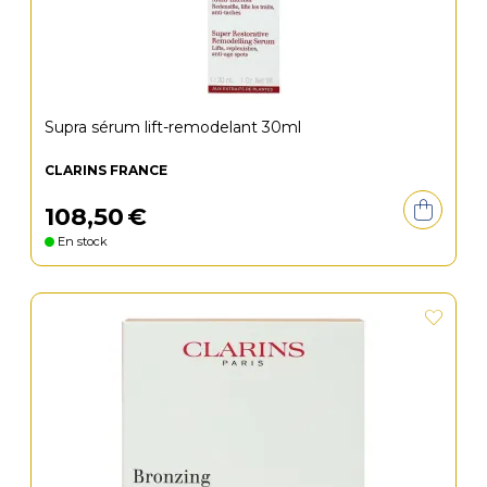
Supra sérum lift-remodelant 30ml
CLARINS FRANCE
108
,
50
€
En stock