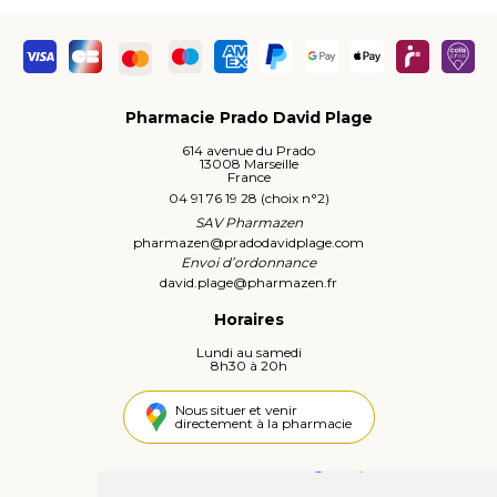
Pharmacie Prado David Plage
614 avenue du Prado
13008 Marseille
France
04 91 76 19 28 (choix n°2)
SAV Pharmazen
pharmazen
@
pradodavidplage.com
Envoi d’ordonnance
david.plage
@
pharmazen.fr
Horaires
Lundi au samedi
8h30 à 20h
Nous situer et venir
directement à la pharmacie
4,4 / 5
442 avis