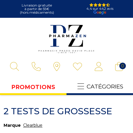
Livraison gratuite
4,4 sur 442 avis
à partir de 55€
(hors médicaments)
Pharmazen Votre
0
CATÉGORIES
PROMOTIONS
2 TESTS DE GROSSESSE
Marque
Clearblue