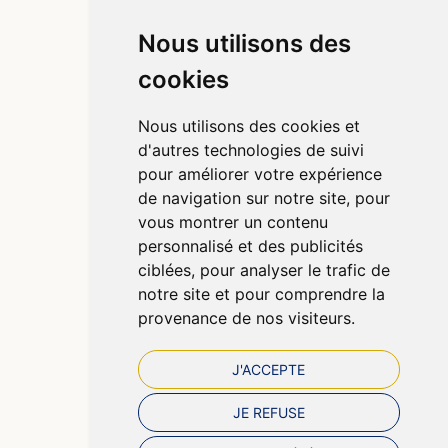
Nous utilisons des
Informations
cookies
Qui sommes-nous ?
Poser une question
Nous utilisons des cookies et
Déclarer un effet indésirable
d'autres technologies de suivi
Mentions légales
pour améliorer votre expérience
CGV
de navigation sur notre site, pour
Données personnelles
vous montrer un contenu
Cookies
personnalisé et des publicités
Préférences Cookies
ciblées, pour analyser le trafic de
notre site et pour comprendre la
provenance de nos visiteurs.
J'ACCEPTE
JE REFUSE