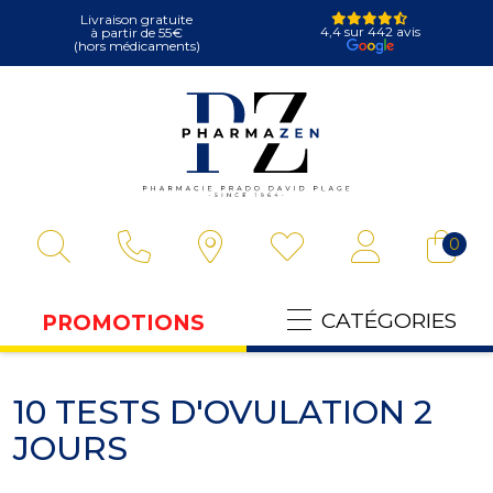
Livraison gratuite
4,4 sur 442 avis
à partir de 55€
(hors médicaments)
Pharmazen Votre
0
CATÉGORIES
PROMOTIONS
10 TESTS D'OVULATION 2
JOURS