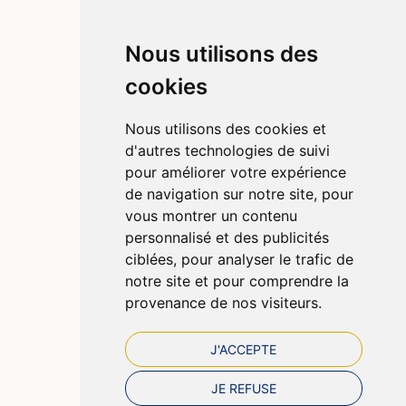
4,4 / 5
442 avis
Nous utilisons des
Informations
cookies
Qui sommes-nous ?
Poser une question
Nous utilisons des cookies et
Déclarer un effet indésirable
d'autres technologies de suivi
Mentions légales
pour améliorer votre expérience
CGV
de navigation sur notre site, pour
Données personnelles
vous montrer un contenu
Cookies
personnalisé et des publicités
Préférences Cookies
ciblées, pour analyser le trafic de
notre site et pour comprendre la
provenance de nos visiteurs.
J'ACCEPTE
JE REFUSE