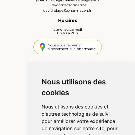
Envoi d’ordonnance
david.plage
@
pharmazen.fr
Horaires
Lundi au samedi
8h30 à 20h
Nous situer et venir
directement à la pharmacie
4,4 / 5
442 avis
Nous utilisons des
Informations
cookies
Qui sommes-nous ?
Poser une question
Nous utilisons des cookies et
Déclarer un effet indésirable
d'autres technologies de suivi
Mentions légales
pour améliorer votre expérience
CGV
de navigation sur notre site, pour
Données personnelles