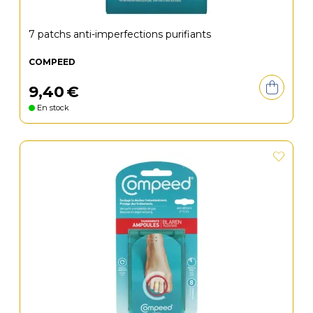
7 patchs anti-imperfections purifiants
COMPEED
9
,
40
€
En stock