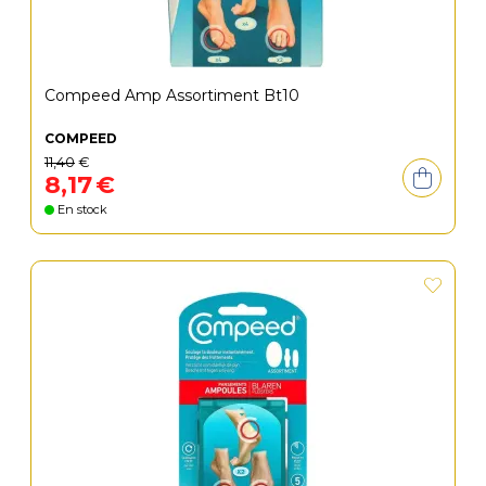
Compeed Amp Assortiment Bt10
COMPEED
11
,
40
€
8
,
17
€
En stock