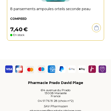
8 pansements ampoules orteils seconde peau
COMPEED
7
,
40
€
En stock
Pharmacie Prado David Plage
614 avenue du Prado
13008 Marseille
France
04 91 76 19 28 (choix n°2)
SAV Pharmazen
pharmazen
@
pradodavidplage.com