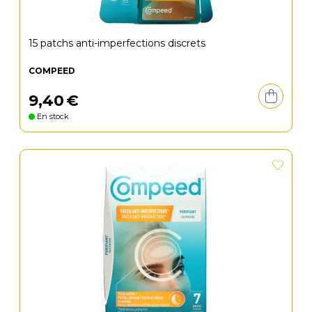
15 patchs anti-imperfections discrets
COMPEED
9
,
40
€
En stock