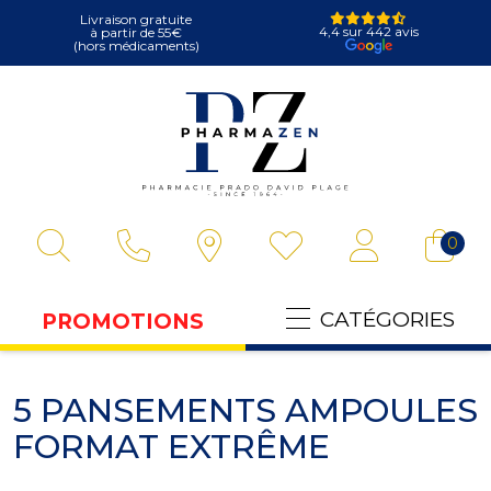
Livraison gratuite
4,4 sur 442 avis
à partir de 55€
(hors médicaments)
Pharmazen Votre
0
CATÉGORIES
PROMOTIONS
5 PANSEMENTS AMPOULES
FORMAT EXTRÊME