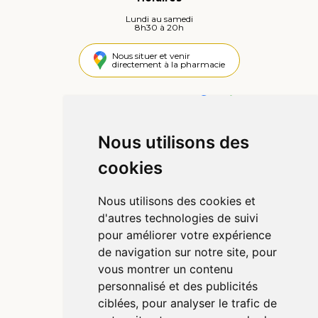
Lundi au samedi
8h30 à 20h
Nous situer et venir
directement à la pharmacie
4,4 / 5
442 avis
Nous utilisons des
Informations
cookies
Qui sommes-nous ?
Poser une question
Nous utilisons des cookies et
Déclarer un effet indésirable
d'autres technologies de suivi
Mentions légales
pour améliorer votre expérience
CGV
de navigation sur notre site, pour
Données personnelles
vous montrer un contenu
Cookies
personnalisé et des publicités
Préférences Cookies
ciblées, pour analyser le trafic de