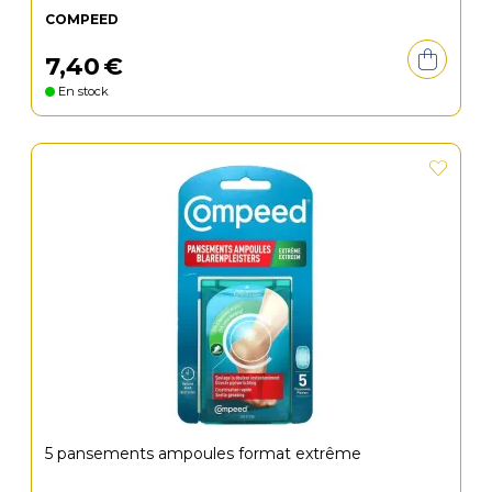
COMPEED
7
,
40
€
En stock
5 pansements ampoules format extrême