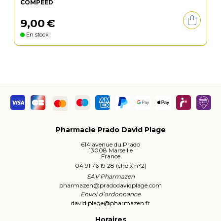
COMPEED
9
,
00
€
En stock
Pharmacie Prado David Plage
614 avenue du Prado
13008 Marseille
France
04 91 76 19 28 (choix n°2)
SAV Pharmazen
pharmazen
@
pradodavidplage.com
Envoi d’ordonnance
david.plage
@
pharmazen.fr
Horaires