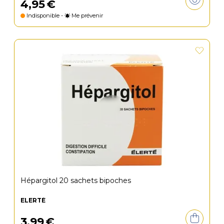
4
,
95
€
Indisponible -
Me prévenir
Hépargitol 20 sachets bipoches
ELERTÉ
3
,
99
€