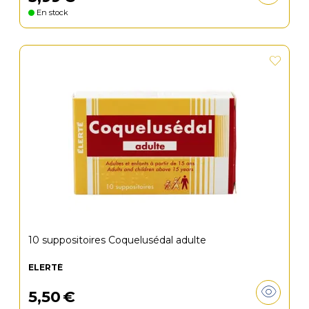
En stock
10 suppositoires Coquelusédal adulte
ELERTÉ
5
,
50
€