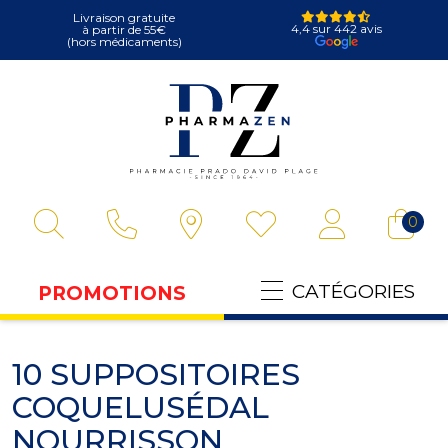
Livraison gratuite
4,4 sur 442 avis
à partir de 55€
(hors médicaments)
Pharmazen Votre
0
CATÉGORIES
PROMOTIONS
10 SUPPOSITOIRES
COQUELUSÉDAL
NOURRISSON