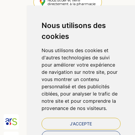
Nous situer et venir
directement à la pharmacie
4,4 / 5
442 avis
Nous utilisons des
cookies
Informations
Qui sommes-nous ?
Nous utilisons des cookies et
Poser une question
d'autres technologies de suivi
Déclarer un effet indésirable
pour améliorer votre expérience
Mentions légales
de navigation sur notre site, pour
CGV
vous montrer un contenu
Données personnelles
personnalisé et des publicités
Cookies
ciblées, pour analyser le trafic de
Préférences Cookies
notre site et pour comprendre la
provenance de nos visiteurs.
J'ACCEPTE