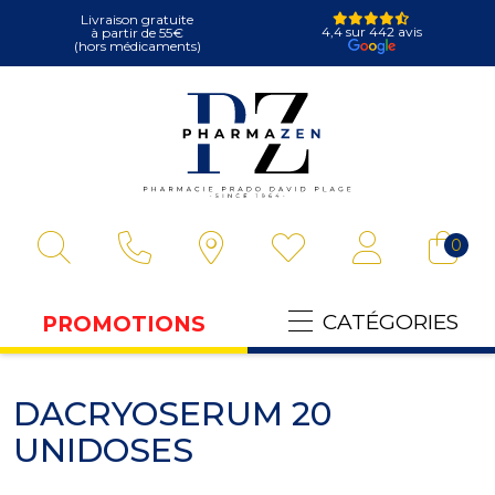
Livraison gratuite
4,4 sur 442 avis
à partir de 55€
(hors médicaments)
Pharmazen Votre
0
CATÉGORIES
PROMOTIONS
DACRYOSERUM 20
UNIDOSES