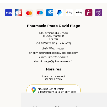
Pharmacie Prado David Plage
614 avenue du Prado
13008 Marseille
France
04 91 76 19 28 (choix n°2)
SAV Pharmazen
pharmazen
@
pradodavidplage.com
Envoi d’ordonnance
david.plage
@
pharmazen.fr
Horaires
Lundi au samedi
8h30 à 20h
Nous situer et venir
directement à la pharmacie
4,4 / 5
442 avis