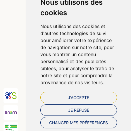
Nous utilisons des
cookies
Informations
Qui sommes-nous ?
Nous utilisons des cookies et
Poser une question
d'autres technologies de suivi
Déclarer un effet indésirable
pour améliorer votre expérience
Mentions légales
de navigation sur notre site, pour
CGV
vous montrer un contenu
Données personnelles
personnalisé et des publicités
Cookies
ciblées, pour analyser le trafic de
Préférences Cookies
notre site et pour comprendre la
provenance de nos visiteurs.
J'ACCEPTE
JE REFUSE
CHANGER MES PRÉFÉRENCES