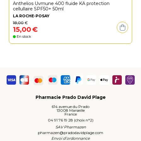
Anthelios Uvmune 400 fluide KA protection
cellullaire SPF50+ 50ml
LA ROCHE-POSAY
18
,
00
€
15
,
00
€
En stock
Pharmacie Prado David Plage
614 avenue du Prado
13008 Marseille
France
04 91 76 19 28 (choix n°2)
SAV Pharmazen
pharmazen
@
pradodavidplage.com
Envoi d’ordonnance