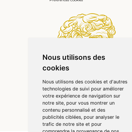
Nous utilisons des
cookies
Nous utilisons des cookies et d'autres
technologies de suivi pour améliorer
votre expérience de navigation sur
notre site, pour vous montrer un
contenu personnalisé et des
publicités ciblées, pour analyser le
© 2026 Pharmazen
Tous droits réservés
Votre pharmacie sur Internet avec Apotekisto
trafic de notre site et pour
comprendre la provenance de nos