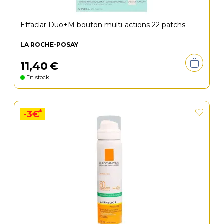
Effaclar Duo+M bouton multi-actions 22 patchs
LA ROCHE-POSAY
11
,
40
€
En stock
*
-3€