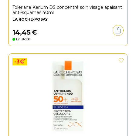
Toleriane Kerium DS concentré soin visage apaisant
anti-squames 40ml
LA ROCHE-POSAY
14
,
45
€
En stock
*
-3€