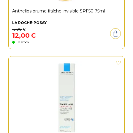
Anthelios brume fraîche invisible SPF50 75ml
LA ROCHE-POSAY
15
,
00
€
12
,
00
€
En stock