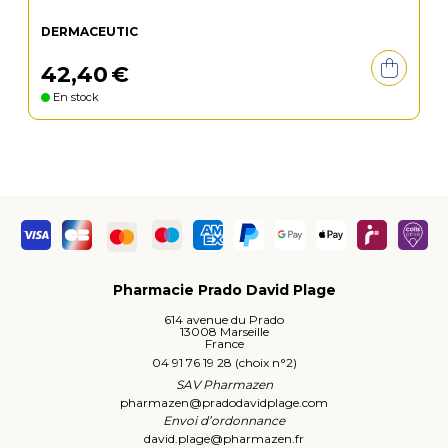
DERMACEUTIC
42
,
40
€
En stock
Pharmacie Prado David Plage
614 avenue du Prado
13008 Marseille
France
04 91 76 19 28 (choix n°2)
SAV Pharmazen
pharmazen
@
pradodavidplage.com
Envoi d’ordonnance
david.plage
@
pharmazen.fr