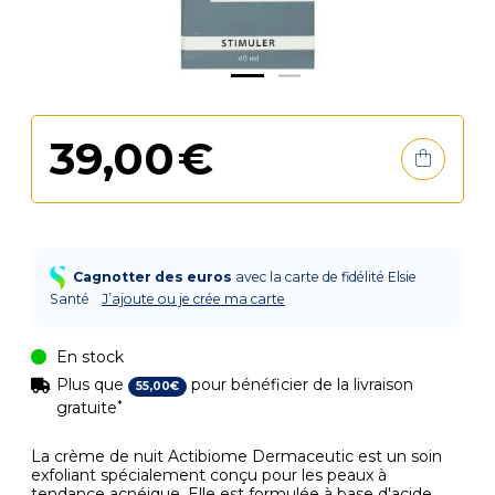
39
,
00
€
Cagnotter des euros
avec la carte de fidélité Elsie
Santé
J’ajoute ou je crée ma carte
En stock
Plus que
pour bénéficier de la livraison
55
,
00
€
*
gratuite
La crème de nuit Actibiome Dermaceutic est un soin
exfoliant spécialement conçu pour les peaux à
tendance acnéique. Elle est formulée à base d'acide