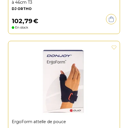
à 46cm T3
DJ ORTHO
102
,
79
€
En stock
ErgoForm attelle de pouce