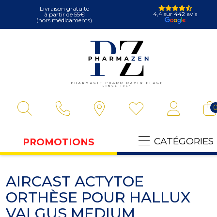
Livraison gratuite
4,4 sur 442 avis
à partir de 55€
(hors médicaments)
Pharmazen Vot
CATÉGORIES
PROMOTIONS
AIRCAST ACTYTOE
ORTHÈSE POUR HALLUX
VALGUS MEDIUM