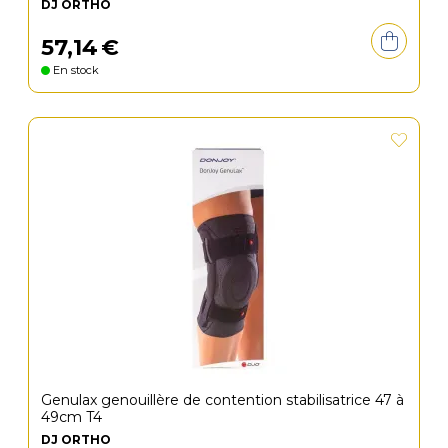
DJ ORTHO
57
,
14
€
En stock
Genulax genouillère de contention stabilisatrice 47 à
49cm T4
DJ ORTHO