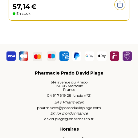
57
,
14
€
En stock
Pharmacie Prado David Plage
614 avenue du Prado
13008 Marseille
France
04 91 76 19 28 (choix n°2)
SAV Pharmazen
pharmazen
@
pradodavidplage.com
Envoi d’ordonnance
david.plage
@
pharmazen.fr
Horaires