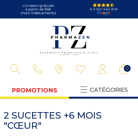
Livraison gratuite
4,4 sur 442 avis
à partir de 55€
(hors médicaments)
Pharmazen Votre
0
CATÉGORIES
PROMOTIONS
2 SUCETTES +6 MOIS
"CŒUR"