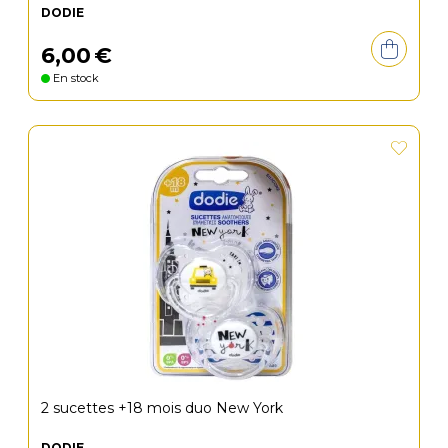
DODIE
6
,
00
€
En stock
2 sucettes +18 mois duo New York
DODIE