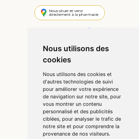
Nous situer et venir
directement à la pharmacie
4,4 / 5
442 avis
Nous utilisons des
Informations
cookies
Qui sommes-nous ?
Poser une question
Nous utilisons des cookies et
Déclarer un effet indésirable
d'autres technologies de suivi
Mentions légales
pour améliorer votre expérience
CGV
de navigation sur notre site, pour
Données personnelles
vous montrer un contenu
Cookies
personnalisé et des publicités
Préférences Cookies
ciblées, pour analyser le trafic de
notre site et pour comprendre la
provenance de nos visiteurs.