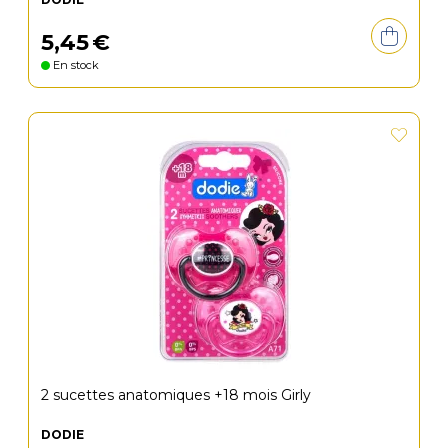
5
,
45
€
En stock
2 sucettes anatomiques +18 mois Girly
DODIE