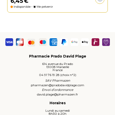
6
,
45
€
Indisponible -
Me prévenir
Pharmacie Prado David Plage
614 avenue du Prado
13008 Marseille
France
04 91 76 19 28 (choix n°2)
SAV Pharmazen
pharmazen
@
pradodavidplage.com
Envoi d’ordonnance
david.plage
@
pharmazen.fr
Horaires
Lundi au samedi
8h30 à 20h