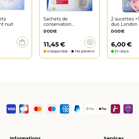
ets
Sachets de
2 sucettes +
nt nuit
conservation
duo London
congélation 20x270ml
DODIE
DODIE
11
,
45
€
6
,
00
€
Indisponible -
Me prévenir
En stock
Informations
Services