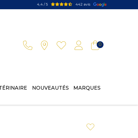
4,4 / 5
442 avis
Votre pharmacie en ligne à votre service
0
TÉRINAIRE
NOUVEAUTÉS
MARQUES