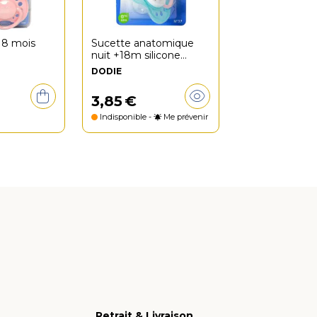
18 mois
Sucette anatomique
nuit +18m silicone
indienne n°37
DODIE
3
,
85
€
Indisponible -
Me prévenir
Retrait & Livraison