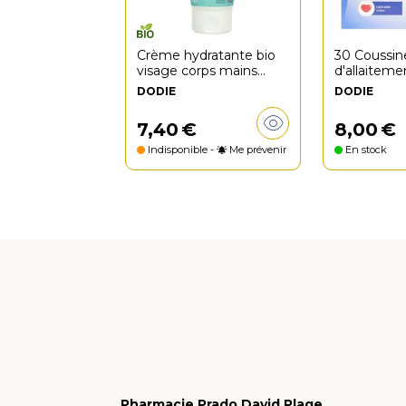
Crème hydratante bio
30 Coussin
visage corps mains
d'allaiteme
75ml
DODIE
DODIE
7
,
40
€
8
,
00
€
Indisponible -
Me prévenir
En stock
Pharmacie Prado David Plage