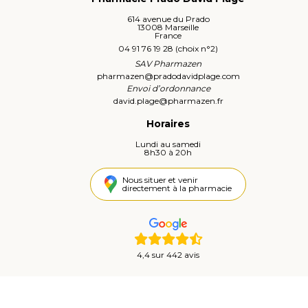
614 avenue du Prado
13008 Marseille
France
04 91 76 19 28 (choix n°2)
SAV Pharmazen
pharmazen
@
pradodavidplage.com
Envoi d’ordonnance
david.plage
@
pharmazen.fr
Horaires
Lundi au samedi
8h30 à 20h
Nous situer et venir
directement à la pharmacie
4,4 sur 442 avis