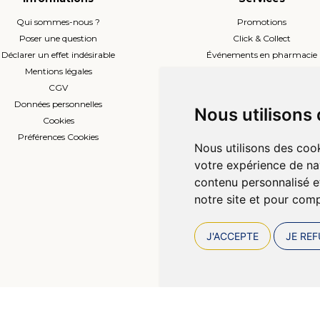
Qui sommes-nous ?
Promotions
Poser une question
Click & Collect
Déclarer un effet indésirable
Événements en pharmacie
Mentions légales
Envoi d’ordonnance
CGV
Prise de rendez-vous
Données personnelles
L’équipe
Nous utilisons
Cookies
Compte professionnel
Préférences Cookies
Nous utilisons des cook
votre expérience de na
contenu personnalisé et
notre site et pour com
J'ACCEPTE
JE REF