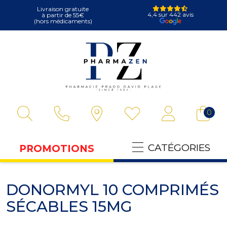
Livraison gratuite
4,4 sur 442 avis
à partir de 55€
(hors médicaments)
Pharmazen Votre
0
CATÉGORIES
PROMOTIONS
DONORMYL 10 COMPRIMÉS
SÉCABLES 15MG