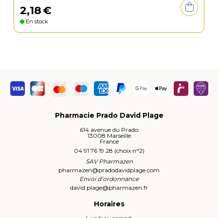
2
,
18
€
En stock
Pharmacie Prado David Plage
614 avenue du Prado
13008 Marseille
France
04 91 76 19 28 (choix n°2)
SAV Pharmazen
pharmazen
@
pradodavidplage.com
Envoi d’ordonnance
david.plage
@
pharmazen.fr
Horaires