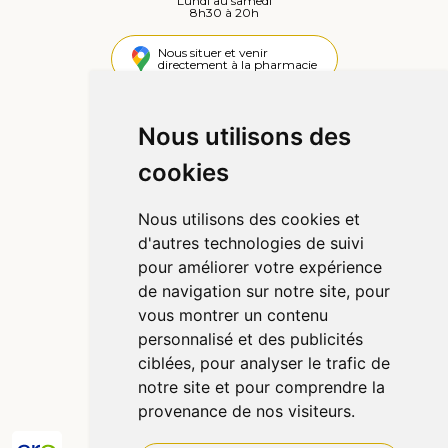
Lundi au samedi
8h30 à 20h
Nous situer et venir
directement à la pharmacie
4,4 / 5
442 avis
Nous utilisons des
cookies
Informations
Qui sommes-nous ?
Nous utilisons des cookies et
Poser une question
d'autres technologies de suivi
Déclarer un effet indésirable
pour améliorer votre expérience
Mentions légales
de navigation sur notre site, pour
CGV
vous montrer un contenu
Données personnelles
personnalisé et des publicités
Cookies
ciblées, pour analyser le trafic de
Préférences Cookies
notre site et pour comprendre la
provenance de nos visiteurs.