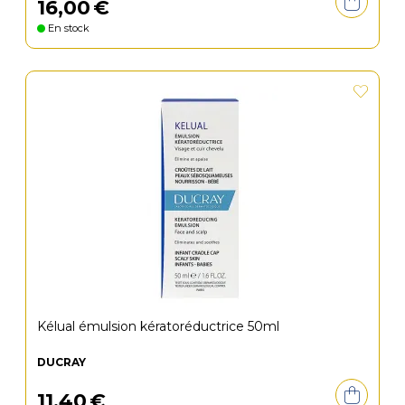
16
,
00
€
En stock
Kélual émulsion kératoréductrice 50ml
DUCRAY
11
,
40
€