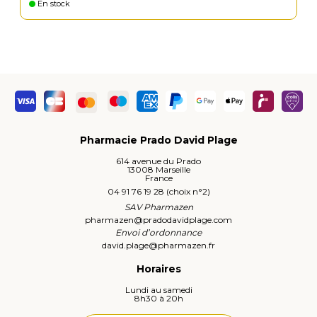
En stock
Pharmacie Prado David Plage
614 avenue du Prado
13008 Marseille
France
04 91 76 19 28 (choix n°2)
SAV Pharmazen
pharmazen
@
pradodavidplage.com
Envoi d’ordonnance
david.plage
@
pharmazen.fr
Horaires
Lundi au samedi
8h30 à 20h