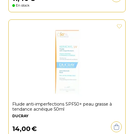
En stock
Fluide anti-imperfections SPF50+ peau grasse à
tendance acnéique 50ml
DUCRAY
14
,
00
€