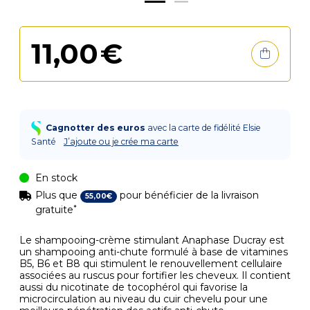
11
,
00
€
Cagnotter des euros
avec la carte de fidélité Elsie
Santé
J’ajoute ou je crée ma carte
En stock
Plus que
pour bénéficier de la livraison
55
,
00
€
*
gratuite
Le shampooing-crème stimulant Anaphase Ducray est
un shampooing anti-chute formulé à base de vitamines
B5, B6 et B8 qui stimulent le renouvellement cellulaire
associées au ruscus pour fortifier les cheveux. Il contient
aussi du nicotinate de tocophérol qui favorise la
microcirculation au niveau du cuir chevelu pour une