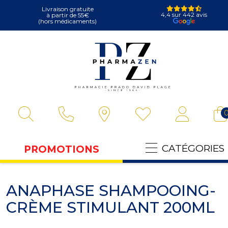
Livraison gratuite
4,4 sur 442 avis
à partir de 55€
(hors médicaments)
Pharmazen Vot
CATÉGORIES
PROMOTIONS
ANAPHASE SHAMPOOING-
CRÈME STIMULANT 200ML