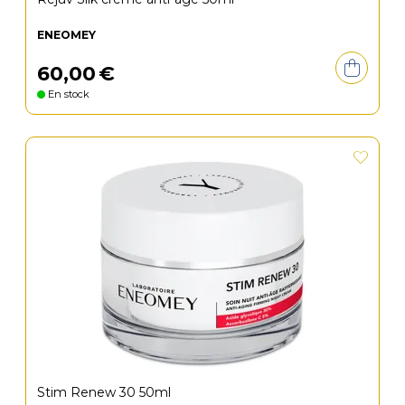
ENEOMEY
60
,
00
€
En stock
Stim Renew 30 50ml