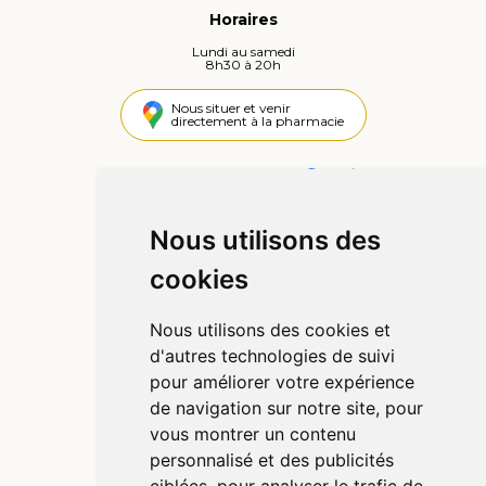
Horaires
Lundi au samedi
8h30 à 20h
Nous situer et venir
directement à la pharmacie
4,4 / 5
442 avis
Nous utilisons des
Informations
cookies
Qui sommes-nous ?
Poser une question
Nous utilisons des cookies et
Déclarer un effet indésirable
d'autres technologies de suivi
Mentions légales
pour améliorer votre expérience
CGV
de navigation sur notre site, pour
Données personnelles
vous montrer un contenu
Cookies
personnalisé et des publicités
Préférences Cookies