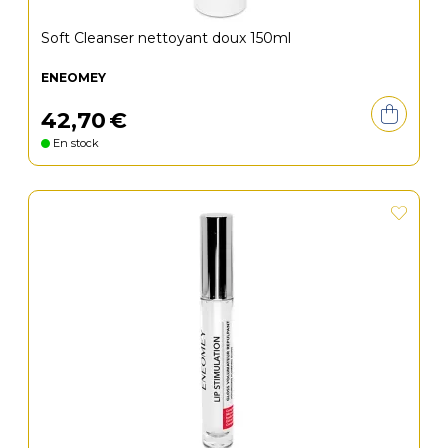
Soft Cleanser nettoyant doux 150ml
ENEOMEY
42
,
70
€
En stock