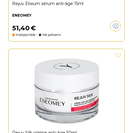
Rejuv Elixium sérum anti-âge 15ml
ENEOMEY
51
,
40
€
Indisponible -
Me prévenir
Rejuv Silk crème anti-âge 50ml