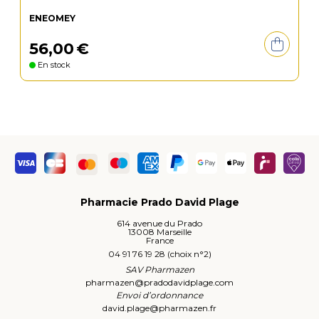
ENEOMEY
56
,
00
€
En stock
Pharmacie Prado David Plage
614 avenue du Prado
13008 Marseille
France
04 91 76 19 28 (choix n°2)
SAV Pharmazen
pharmazen
@
pradodavidplage.com
Envoi d’ordonnance
david.plage
@
pharmazen.fr