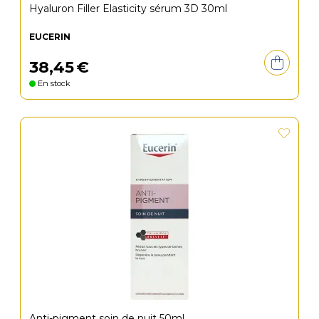
Hyaluron Filler Elasticity sérum 3D 30ml
EUCERIN
38
,
45
€
En stock
Anti-pigment soin de nuit 50ml