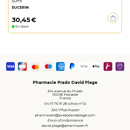
50ml
EUCERIN
30
,
45
€
En stock
Pharmacie Prado David Plage
614 avenue du Prado
13008 Marseille
France
04 91 76 19 28 (choix n°2)
SAV Pharmazen
pharmazen
@
pradodavidplage.com
Envoi d’ordonnance
david.plage
@
pharmazen.fr