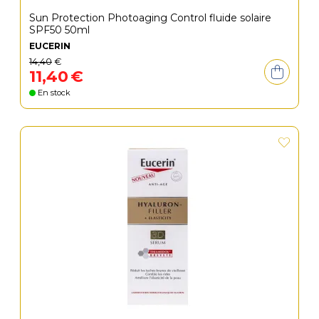
Sun Protection Photoaging Control fluide solaire
SPF50 50ml
EUCERIN
14
,
40
€
11
,
40
€
En stock