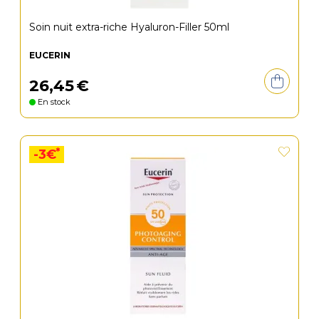
Soin nuit extra-riche Hyaluron-Filler 50ml
EUCERIN
26
,
45
€
En stock
*
-3€