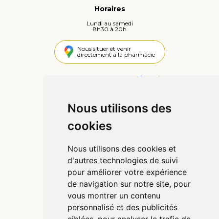
Horaires
Lundi au samedi
8h30 à 20h
Nous situer et venir
directement à la pharmacie
4,4 / 5
442 avis
Nous utilisons des
Informations
cookies
Qui sommes-nous ?
Poser une question
Nous utilisons des cookies et
Déclarer un effet indésirable
d'autres technologies de suivi
Mentions légales
pour améliorer votre expérience
CGV
de navigation sur notre site, pour
Données personnelles
vous montrer un contenu
Cookies
personnalisé et des publicités
Préférences Cookies