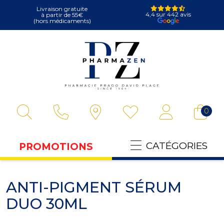
Livraison gratuite
4,4 sur 442 avis
à partir de 55€
(hors médicaments)
Pharmazen Votre
0
CATÉGORIES
PROMOTIONS
ANTI-PIGMENT SÉRUM
DUO 30ML