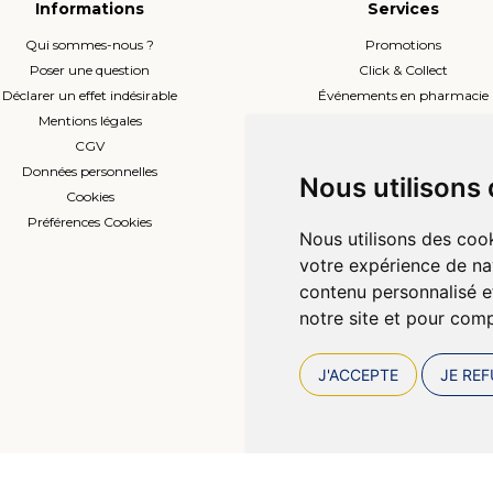
Informations
Services
Qui sommes-nous ?
Promotions
Poser une question
Click & Collect
Déclarer un effet indésirable
Événements en pharmacie
Mentions légales
Envoi d’ordonnance
CGV
Prise de rendez-vous
Données personnelles
L’équipe
Nous utilisons
Cookies
Compte professionnel
Préférences Cookies
Nous utilisons des cook
votre expérience de na
contenu personnalisé et
notre site et pour com
J'ACCEPTE
JE REF