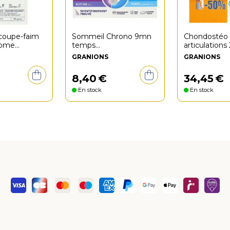
coupe-faim
Sommeil Chrono 9mn
Chondostéo 
rome
temps
articulations
0 comprimés
endormissement 30
comprimés
GRANIONS
GRANIONS
comprimés
8
,
40
€
34
,
45
€
En stock
En stock