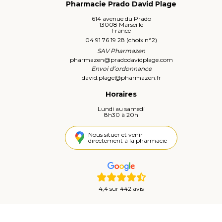
Pharmacie Prado David Plage
614 avenue du Prado
13008 Marseille
France
04 91 76 19 28 (choix n°2)
SAV Pharmazen
pharmazen
@
pradodavidplage.com
Envoi d’ordonnance
david.plage
@
pharmazen.fr
Horaires
Lundi au samedi
8h30 à 20h
Nous situer et venir
directement à la pharmacie
4,4 sur 442 avis