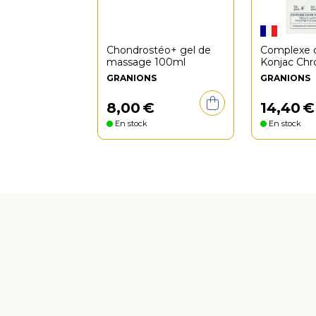
Chondrostéo+ gel de
Complexe 
massage 100ml
Konjac Ch
Psyllium 6
GRANIONS
GRANIONS
8
,
00
€
14
,
40
€
En stock
En stock