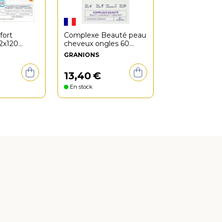
fort
Complexe Beauté peau
 2x120
cheveux ongles 60
comprimés
GRANIONS
13
,
40
€
En stock