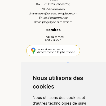
04 91 76 19 28 (choix n°2)
SAV Pharmazen
pharmazen
@
pradodavidplage.com
Envoi d’ordonnance
david.plage
@
pharmazen.fr
Horaires
Lundi au samedi
8h30 à 20h
Nous situer et venir
directement à la pharmacie
4,4 / 5
442 avis
Nous utilisons des
Informations
cookies
Qui sommes-nous ?
Poser une question
Nous utilisons des cookies et
Déclarer un effet indésirable
d'autres technologies de suivi
Mentions légales