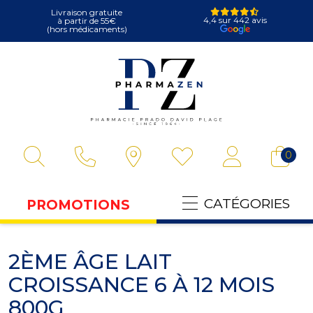
Livraison gratuite
4,4 sur 442 avis
à partir de 55€
(hors médicaments)
Pharmazen Votre
0
CATÉGORIES
PROMOTIONS
2ÈME ÂGE LAIT
CROISSANCE 6 À 12 MOIS
800G