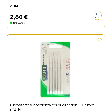
GUM
2
,
80
€
En stock
6 brossettes interdentaires bi-direction - 0.7 mm
n°2114