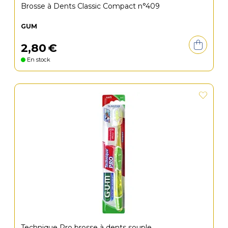
Brosse à Dents Classic Compact n°409
GUM
2
,
80
€
En stock
Technique Pro brosse à dents souple