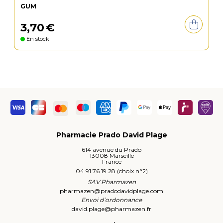
GUM
3
,
70
€
En stock
Pharmacie Prado David Plage
614 avenue du Prado
13008 Marseille
France
04 91 76 19 28 (choix n°2)
SAV Pharmazen
pharmazen
@
pradodavidplage.com
Envoi d’ordonnance
david.plage
@
pharmazen.fr