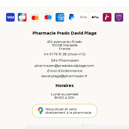
Pharmacie Prado David Plage
614 avenue du Prado
13008 Marseille
France
04 91 76 19 28 (choix n°2)
SAV Pharmazen
pharmazen
@
pradodavidplage.com
Envoi d’ordonnance
david.plage
@
pharmazen.fr
Horaires
Lundi au samedi
8h30 à 20h
Nous situer et venir
directement à la pharmacie
4,4 / 5
442 avis