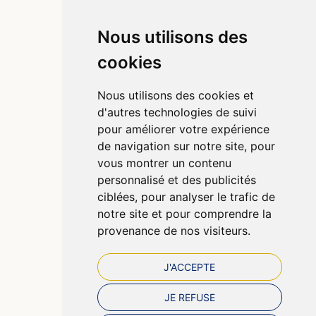
Nous utilisons des
Informations
cookies
Qui sommes-nous ?
Poser une question
Nous utilisons des cookies et
Déclarer un effet indésirable
d'autres technologies de suivi
Mentions légales
pour améliorer votre expérience
CGV
de navigation sur notre site, pour
Données personnelles
vous montrer un contenu
Cookies
personnalisé et des publicités
Préférences Cookies
ciblées, pour analyser le trafic de
notre site et pour comprendre la
provenance de nos visiteurs.
J'ACCEPTE
JE REFUSE