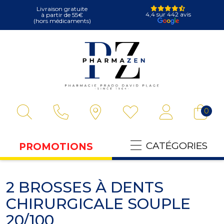
Livraison gratuite
4,4 sur 442 avis
à partir de 55€
(hors médicaments)
Pharmazen Votre
0
CATÉGORIES
PROMOTIONS
2 BROSSES À DENTS
CHIRURGICALE SOUPLE
20/100