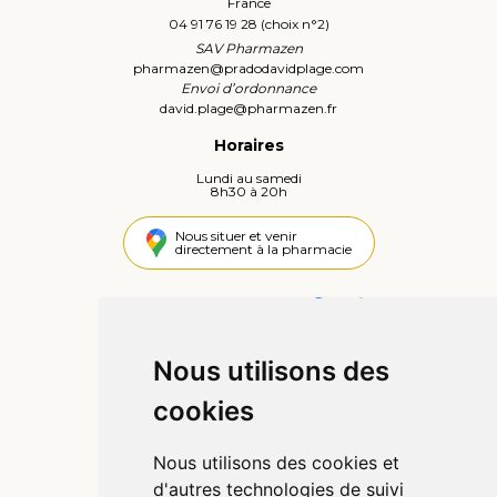
France
04 91 76 19 28 (choix n°2)
SAV Pharmazen
pharmazen
@
pradodavidplage.com
Envoi d’ordonnance
david.plage
@
pharmazen.fr
Horaires
Lundi au samedi
8h30 à 20h
Nous situer et venir
directement à la pharmacie
4,4 / 5
442 avis
Nous utilisons des
Informations
cookies
Qui sommes-nous ?
Poser une question
Nous utilisons des cookies et
Déclarer un effet indésirable
d'autres technologies de suivi
Mentions légales