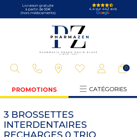
Livraison gratuite
4,4 sur 442 avis
à partir de 55€
(hors médicaments)
Pharmazen Votre
0
CATÉGORIES
PROMOTIONS
3 BROSSETTES
INTERDENTAIRES
RECHARGES 0 TRIO