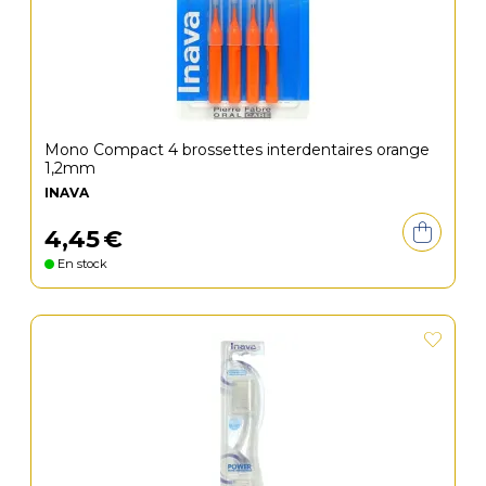
Mono Compact 4 brossettes interdentaires orange
1,2mm
INAVA
4
,
45
€
En stock