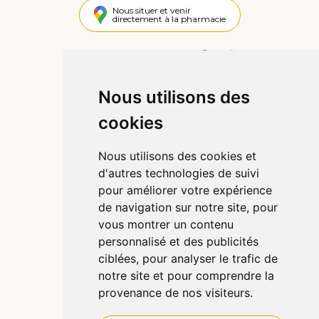
Nous situer et venir
directement à la pharmacie
4,4 / 5
442 avis
Nous utilisons des
Informations
cookies
Qui sommes-nous ?
Poser une question
Nous utilisons des cookies et
Déclarer un effet indésirable
d'autres technologies de suivi
Mentions légales
pour améliorer votre expérience
CGV
de navigation sur notre site, pour
Données personnelles
vous montrer un contenu
Cookies
personnalisé et des publicités
Préférences Cookies
ciblées, pour analyser le trafic de
notre site et pour comprendre la
provenance de nos visiteurs.