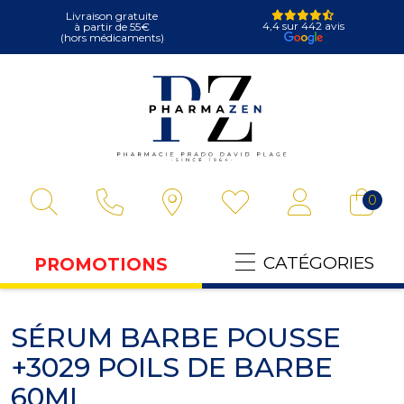
Livraison gratuite
4,4 sur 442 avis
à partir de 55€
(hors médicaments)
Pharmazen Votre
0
CATÉGORIES
PROMOTIONS
SÉRUM BARBE POUSSE
+3029 POILS DE BARBE
60ML