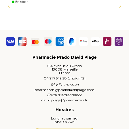
En stock
Pharmacie Prado David Plage
614 avenue du Prado
13008 Marseille
France
04 91 76 19 28 (choix n°2)
SAV Pharmazen
pharmazen
@
pradodavidplage.com
Envoi d’ordonnance
david.plage
@
pharmazen.fr
Horaires
Lundi au samedi
8h30 à 20h