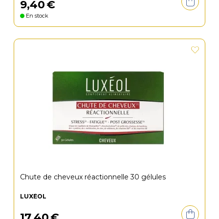
9
,
40
€
En stock
Chute de cheveux réactionnelle 30 gélules
LUXÉOL
17
,
40
€