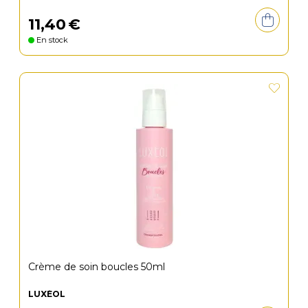
11
,
40
€
En stock
Crème de soin boucles 50ml
LUXÉOL