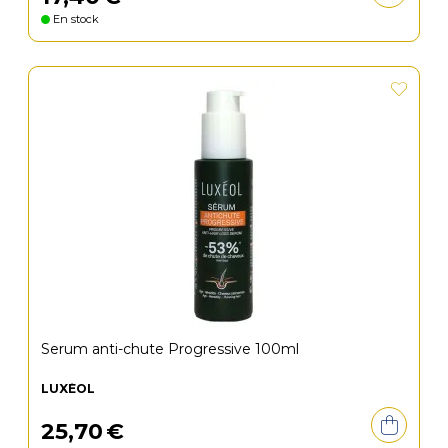
En stock
Serum anti-chute Progressive 100ml
LUXÉOL
25
,
70
€