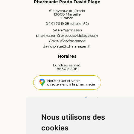
Pharmacie Prado David Plage
614 avenue du Prado
13008 Marseille
France
04 91 76 19 28 (choix n°2)
SAV Pharmazen
pharmazen
@
pradodavidplage.com
Envoi d’ordonnance
david.plage
@
pharmazen.fr
Horaires
Lundi au samedi
8h30 à 20h
Nous situer et venir
directement à la pharmacie
4,4 / 5
442 avis
Nous utilisons des
Informations
cookies
Qui sommes-nous ?