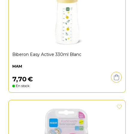
Biberon Easy Active 330ml Blanc
MAM
7
,
70
€
En stock