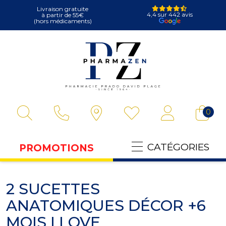
Livraison gratuite
4,4 sur 442 avis
à partir de 55€
(hors médicaments)
Pharmazen Votre
0
CATÉGORIES
PROMOTIONS
2 SUCETTES
ANATOMIQUES DÉCOR +6
MOIS I LOVE