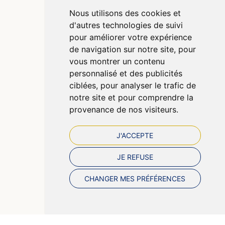
Poser une question
Nous utilisons des cookies et
Déclarer un effet indésirable
d'autres technologies de suivi
Mentions légales
pour améliorer votre expérience
CGV
de navigation sur notre site, pour
Données personnelles
vous montrer un contenu
Cookies
personnalisé et des publicités
Préférences Cookies
ciblées, pour analyser le trafic de
notre site et pour comprendre la
provenance de nos visiteurs.
J'ACCEPTE
JE REFUSE
CHANGER MES PRÉFÉRENCES