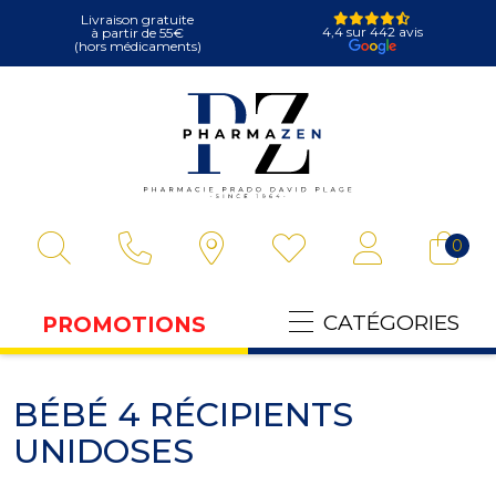
Livraison gratuite
4,4 sur 442 avis
à partir de 55€
(hors médicaments)
Pharmazen Votre
0
CATÉGORIES
PROMOTIONS
BÉBÉ 4 RÉCIPIENTS
UNIDOSES