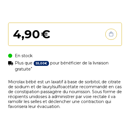
4
,
90
€
En stock
Plus que
pour bénéficier de la livraison
55
,
00
€
*
gratuite
Microlax bébé est un laxatif à base de sorbitol, de citrate
de sodium et de laurylsulfoacétate recommandé en cas
de constipation passagère du nourrisson. Sous forme de
récipients unidoses à administrer par voie rectale il va
ramollir les selles et déclencher une contraction qui
favorisera leur évacuation.