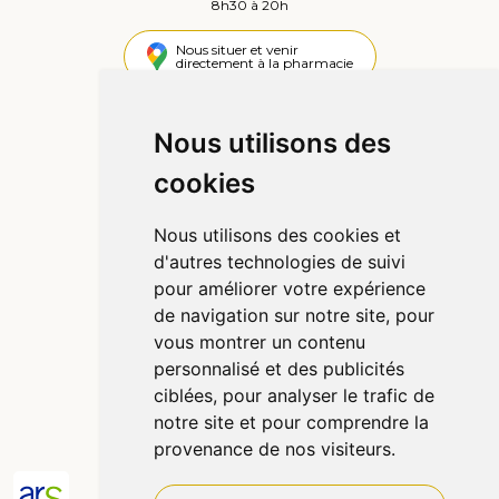
8h30 à 20h
Nous situer et venir
directement à la pharmacie
4,4 / 5
442 avis
Nous utilisons des
cookies
Informations
Qui sommes-nous ?
Nous utilisons des cookies et
Poser une question
d'autres technologies de suivi
Déclarer un effet indésirable
pour améliorer votre expérience
Mentions légales
de navigation sur notre site, pour
CGV
vous montrer un contenu
Données personnelles
personnalisé et des publicités
Cookies
ciblées, pour analyser le trafic de
Préférences Cookies
notre site et pour comprendre la
provenance de nos visiteurs.