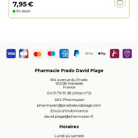
7
,
95
€
En stock
Pharmacie Prado David Plage
614 avenue du Prado
13008 Marseille
France
04 91 76 19 28 (choix n°2)
SAV Pharmazen
pharmazen
@
pradodavidplage.com
Envoi d’ordonnance
david.plage
@
pharmazen.fr
Horaires
Lundi au samedi