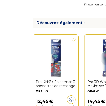
Photo non contra
Découvrez également :
Pro Kids3+ Spiderman 3
Pro 3D Whi
brossettes de rechange
Maximiser 
de rechan
ORAL-B
ORAL-B
12
,
45
€
14
,
45
€