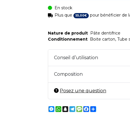
En stock
Plus que
pour bénéficier de la
55
,
00
€
Nature de produit
Pâte dentifrice
Conditionnement
Boite carton, Tube 
Conseil d’utilisation
Composition
Posez une question
Messenger
WhatsApp
Snapchat
Telegram
Message
Facebook
Partager