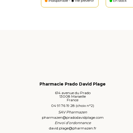
Indisponible -
Me prévenir
En stock
Pharmacie Prado David Plage
614 avenue du Prado
13008 Marseille
France
04 91 76 19 28 (choix n°2)
SAV Pharmazen
pharmazen
@
pradodavidplage.com
Envoi d’ordonnance
david.plage
@
pharmazen.fr