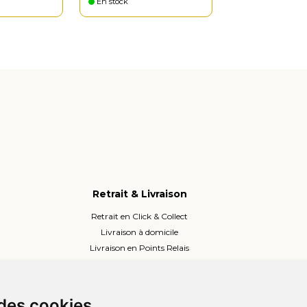
En stock
Retrait & Livraison
Retrait en Click & Collect
Livraison à domicile
Livraison en Points Relais
Lockers ou Relais voisins
 des cookies