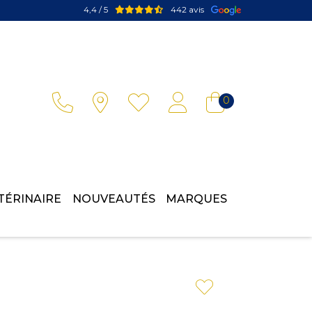
4,4 / 5
442 avis
Votre pharmacie en ligne à votre service
0
TÉRINAIRE
NOUVEAUTÉS
MARQUES