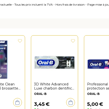
ctuelle - Tous les prix incluent la TVA - Hors frais de livraison - Page mise à j
te Clean
3D White Advanced
Professional 
3 brossettes
Luxe charbon dentifrice
protection se
ge
75ml
sensation ca
ORAL-B
ORAL-B
3
,
45
€
5
,
00
€