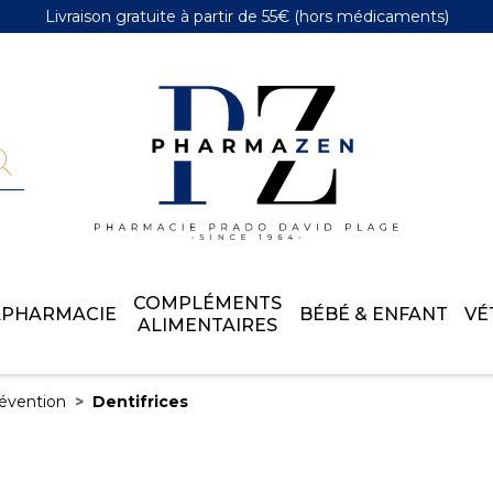
Livraison gratuite
à partir de 55€
(hors médicaments)
Pharmazen 
COMPLÉMENTS
APHARMACIE
BÉBÉ & ENFANT
VÉ
ALIMENTAIRES
évention
Dentifrices