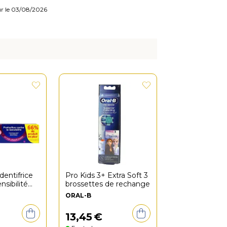
our le 03/08/2026
dentifrice
Pro Kids 3+ Extra Soft 3
nsibilité
brossettes de rechange
lm 125ml
ORAL-B
13
,
45
€