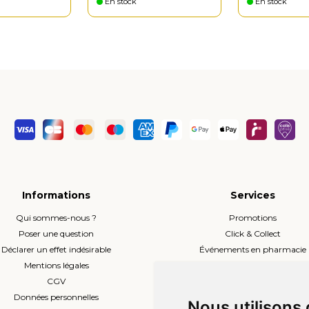
En stock
En stock
Informations
Services
Qui sommes-nous ?
Promotions
Poser une question
Click & Collect
Déclarer un effet indésirable
Événements en pharmacie
Mentions légales
Envoi d’ordonnance
CGV
Prise de rendez-vous
Données personnelles
L’équipe
Nous utilisons