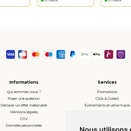
En stock
En stock
Informations
Services
Qui sommes-nous ?
Promotions
Poser une question
Click & Collect
Déclarer un effet indésirable
Événements en pharmacie
Mentions légales
Envoi d’ordonnance
CGV
Prise de rendez-vous
Données personnelles
L’équipe
Nous utilisons