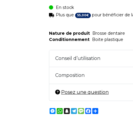
En stock
Plus que
pour bénéficier de la
55
,
00
€
Nature de produit
Brosse dentaire
Conditionnement
Boite plastique
Conseil d’utilisation
Composition
Posez une question
Messenger
WhatsApp
Snapchat
Telegram
Message
Facebook
Partager