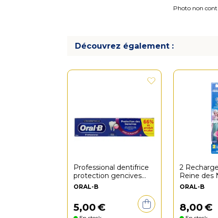
Photo non contra
Découvrez également :
Professional dentifrice
2 Recharg
protection gencives
Reine des 
menthe fraîche 125ml
ORAL-B
ORAL-B
5
,
00
€
8
,
00
€