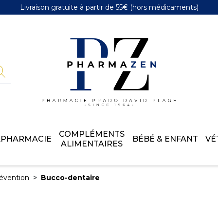
Livraison gratuite
à partir de 55€
(hors médicaments)
Pharmazen 
COMPLÉMENTS
APHARMACIE
BÉBÉ & ENFANT
VÉ
ALIMENTAIRES
évention
Bucco-dentaire