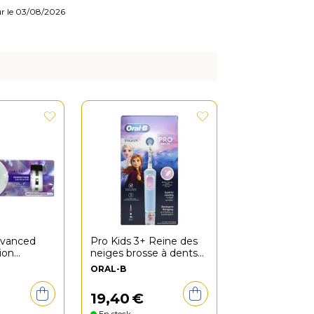
our le 03/08/2026
dvanced
Pro Kids 3+ Reine des
ion
neiges brosse à dents
vancée
électrique
ORAL-B
5ml
19
,
40
€