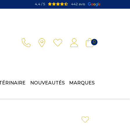
4,4 / 5
442 avis
Votre pharmacie en ligne à votre service
0
TÉRINAIRE
NOUVEAUTÉS
MARQUES