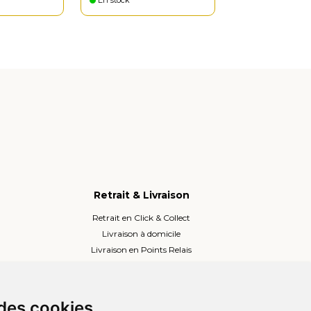
En stock
Retrait & Livraison
Retrait en Click & Collect
Livraison à domicile
Livraison en Points Relais
Lockers ou Relais voisins
 des cookies