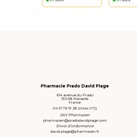
En stock
En stock
Pharmacie Prado David Plage
614 avenue du Prado
13008 Marseille
France
04 91 76 19 28 (choix n°2)
SAV Pharmazen
pharmazen
@
pradodavidplage.com
Envoi d’ordonnance
david.plage
@
pharmazen.fr