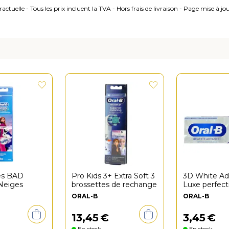
ctuelle - Tous les prix incluent la TVA - Hors frais de livraison - Page mise à j
es BAD
Pro Kids 3+ Extra Soft 3
3D White A
Neiges
brossettes de rechange
Luxe perfect
blancheur a
ORAL-B
ORAL-B
dentifrice 7
13
,
45
€
3
,
45
€