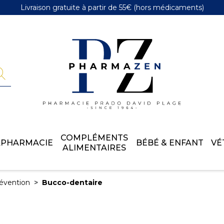
Livraison gratuite
à partir de 55€
(hors médicaments)
Pharmazen 
COMPLÉMENTS
APHARMACIE
BÉBÉ & ENFANT
VÉ
ALIMENTAIRES
évention
Bucco-dentaire