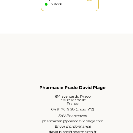
En stock
Pharmacie Prado David Plage
614 avenue du Prado
13008 Marseille
France
04 91 76 19 28 (choix n°2)
SAV Pharmazen
pharmazen
@
pradodavidplage.com
Envoi d’ordonnance
david.plage
@
pharmazen.fr