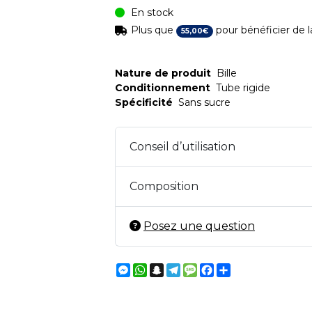
En stock
Plus que
pour bénéficier de la
55
,
00
€
Nature de produit
Bille
Conditionnement
Tube rigide
Spécificité
Sans sucre
Conseil d’utilisation
Composition
Posez une question
Messenger
WhatsApp
Snapchat
Telegram
Message
Facebook
Partager