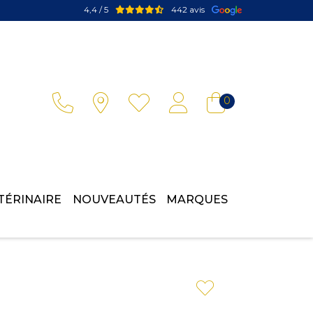
4,4 / 5
442 avis
Votre pharmacie en ligne à votre service
0
TÉRINAIRE
NOUVEAUTÉS
MARQUES