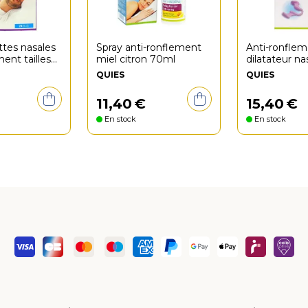
ttes nasales
Spray anti-ronflement
Anti-ronfle
ment tailles
miel citron 70ml
dilatateur na
moyen
QUIES
QUIES
11
,
40
€
15
,
40
€
En stock
En stock