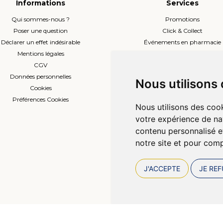
Informations
Services
Qui sommes-nous ?
Promotions
Poser une question
Click & Collect
Déclarer un effet indésirable
Événements en pharmacie
Mentions légales
Envoi d’ordonnance
CGV
Prise de rendez-vous
Données personnelles
L’équipe
Nous utilisons
Cookies
Compte professionnel
Préférences Cookies
Nous utilisons des cook
votre expérience de na
contenu personnalisé et
notre site et pour com
J'ACCEPTE
JE REF