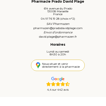
Pharmacie Prado David Plage
614 avenue du Prado
13008 Marseille
France
04 91 76 19 28 (choix n°2)
SAV Pharmazen
pharmazen
@
pradodavidplage.com
Envoi d’ordonnance
david.plage
@
pharmazen.fr
Horaires
Lundi au samedi
8h30 à 20h
Nous situer et venir
directement à la pharmacie
4,4 sur 442 avis