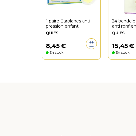
1 paire Earplanes anti-
24 bandele
pression enfant
anti ronfle
S/M
QUIES
QUIES
8
,
45
€
15
,
45
€
En stock
En stock