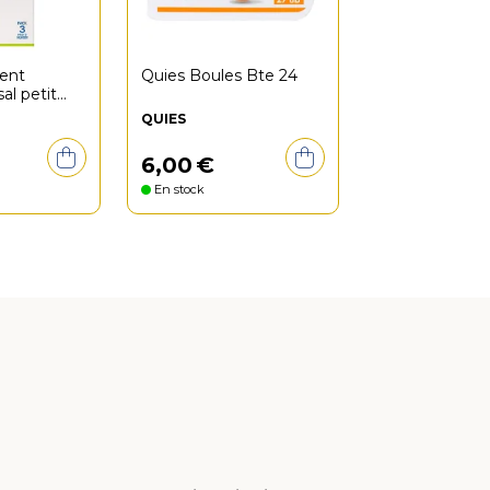
ment
Quies Boules Bte 24
sal petit
QUIES
6
,
00
€
En stock