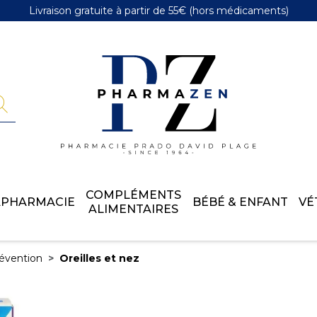
Livraison gratuite
à partir de 55€
(hors médicaments)
Pharmazen 
COMPLÉMENTS
APHARMACIE
BÉBÉ & ENFANT
VÉ
ALIMENTAIRES
évention
Oreilles et nez