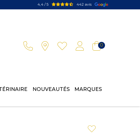
4,4 / 5
442 avis
Votre pharmacie en ligne à votre service
0
TÉRINAIRE
NOUVEAUTÉS
MARQUES