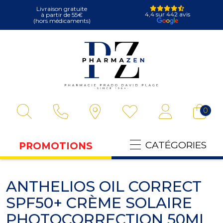
Livraison gratuite
4,4 sur 442 avis
à partir de 55€
(hors médicaments)
Pharmazen Votre
0
CATÉGORIES
PROMOTIONS
ANTHELIOS OIL CORRECT
SPF50+ CRÈME SOLAIRE
PHOTOCORRECTION 50ML