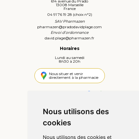
614 avenue du Prado
13008 Marseille
France
04 91 76 19 28 (choix n°2)
SAV Pharmazen
pharmazen
@
pradodavidplage.com
Envoi d’ordonnance
david.plage
@
pharmazen.fr
Horaires
Lundi au samedi
8h30 à 20h
Nous situer et venir
directement à la pharmacie
4,4 / 5
442 avis
Nous utilisons des
Informations
cookies
Qui sommes-nous ?
Poser une question
Nous utilisons des cookies et
Déclarer un effet indésirable