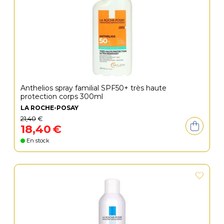
Anthelios spray familial SPF50+ très haute
protection corps 300ml
LA ROCHE-POSAY
21
,
40
€
18
,
40
€
En stock