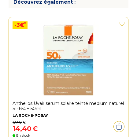
Découvrez également :
*
-3€
Anthelios Uvair serum solaire teinté medium naturel
SPF50+ 50ml
LA ROCHE-POSAY
17
,
40
€
14
,
40
€
En stock