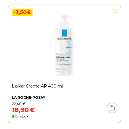
-3,50€
Lipikar Crème AP 400 ml
LA ROCHE-POSAY
22
,
40
€
18
,
90
€
En stock