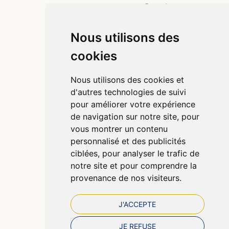
4,4 / 5
442 avis
Nous utilisons des
Informations
cookies
Qui sommes-nous ?
Poser une question
Nous utilisons des cookies et
Déclarer un effet indésirable
d'autres technologies de suivi
Mentions légales
pour améliorer votre expérience
CGV
de navigation sur notre site, pour
Données personnelles
vous montrer un contenu
Cookies
personnalisé et des publicités
Préférences Cookies
ciblées, pour analyser le trafic de
notre site et pour comprendre la
provenance de nos visiteurs.
J'ACCEPTE
JE REFUSE