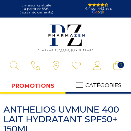
Livraison gratuite
4,4 sur 442 avis
à partir de 55€
(hors médicaments)
Pharmazen Votre
0
CATÉGORIES
PROMOTIONS
ANTHELIOS UVMUNE 400
LAIT HYDRATANT SPF50+
150ML