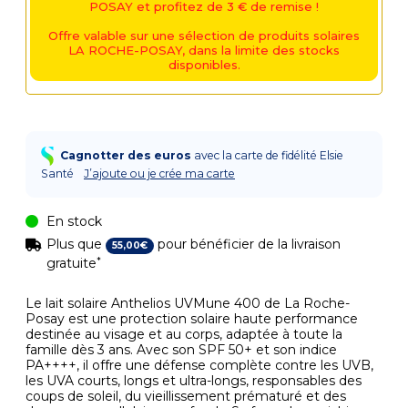
POSAY et profitez de 3 € de remise !
Offre valable sur une sélection de produits solaires
LA ROCHE-POSAY, dans la limite des stocks
disponibles.
Cagnotter des euros
avec la carte de fidélité Elsie
Santé
J’ajoute ou je crée ma carte
En stock
Plus que
pour bénéficier de la livraison
55
,
00
€
*
gratuite
Le lait solaire Anthelios UVMune 400 de La Roche-
Posay est une protection solaire haute performance
destinée au visage et au corps, adaptée à toute la
famille dès 3 ans. Avec son SPF 50+ et son indice
PA++++, il offre une défense complète contre les UVB,
les UVA courts, longs et ultra-longs, responsables des
coups de soleil, du vieillissement prématuré et des