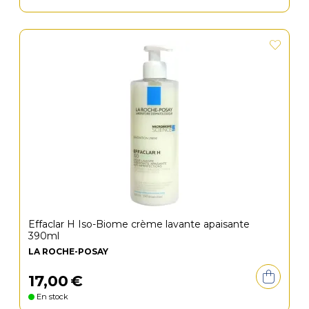
Effaclar H Iso-Biome crème lavante apaisante
390ml
LA ROCHE-POSAY
17
,
00
€
En stock