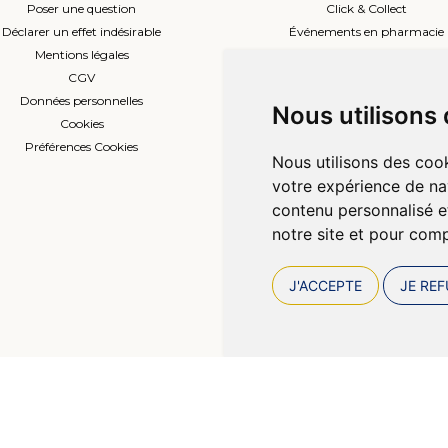
Poser une question
Click & Collect
Déclarer un effet indésirable
Événements en pharmacie
Mentions légales
Envoi d’ordonnance
CGV
Prise de rendez-vous
Données personnelles
L’équipe
Nous utilisons
Cookies
Compte professionnel
Préférences Cookies
Nous utilisons des cook
votre expérience de na
contenu personnalisé et
notre site et pour com
J'ACCEPTE
JE REF