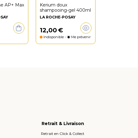
me AP+ Max
Kerium doux
shampooing-gel 400ml
OSAY
LA ROCHE-POSAY
12
,
00
€
Indisponible -
Me prévenir
Retrait & Livraison
Retrait en Click & Collect