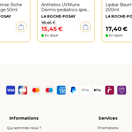
tense Riche
Anthelios UVMune
Lipikar Bau
age 50ml
Dermo-pediatrics spray
200ml
invisible sans parfum
POSAY
LA ROCHE-POSAY
LA ROCHE-P
200ml
18
,
45
€
15
,
45
€
17
,
40
€
En stock
En stock
Informations
Services
Qui sommes-nous ?
Promotions