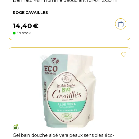
Dermato 48h Homme déodorant roll-on 2x50ml
ROGÉ CAVAILLÈS
14
,
40
€
En stock
Gel bain douche aloé vera peaux sensibles éco-