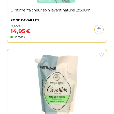
L'Intime fraîcheur soin lavant naturel 2x500ml
ROGÉ CAVAILLÈS
17
,
45
€
14
,
95
€
En stock