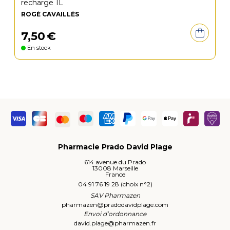
recharge 1L
ROGÉ CAVAILLÈS
7
,
50
€
En stock
Pharmacie Prado David Plage
614 avenue du Prado
13008 Marseille
France
04 91 76 19 28 (choix n°2)
SAV Pharmazen
pharmazen
@
pradodavidplage.com
Envoi d’ordonnance
david.plage
@
pharmazen.fr