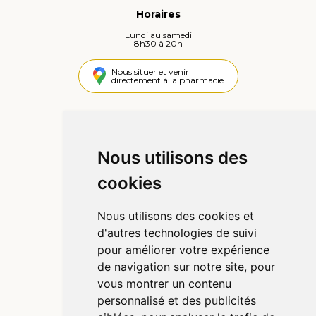
Horaires
Lundi au samedi
8h30 à 20h
Nous situer et venir
directement à la pharmacie
4,4 / 5
442 avis
Nous utilisons des
Informations
cookies
Qui sommes-nous ?
Poser une question
Nous utilisons des cookies et
Déclarer un effet indésirable
d'autres technologies de suivi
Mentions légales
pour améliorer votre expérience
CGV
de navigation sur notre site, pour
Données personnelles
vous montrer un contenu
Cookies
personnalisé et des publicités
Préférences Cookies