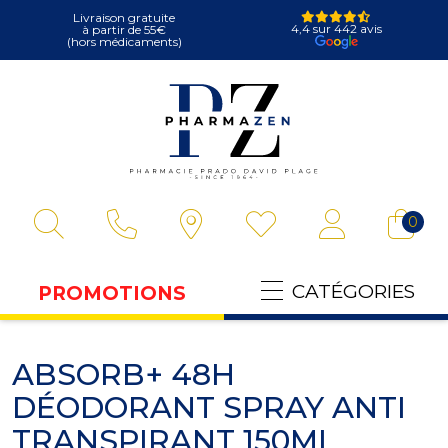
Livraison gratuite
4,4 sur 442 avis
à partir de 55€
(hors médicaments)
Pharmazen Votre
0
CATÉGORIES
PROMOTIONS
ABSORB+ 48H
DÉODORANT SPRAY ANTI
TRANSPIRANT 150ML