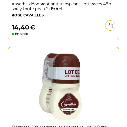
Absorb+ déodorant anti-transpirant anti-traces 48h
spray toute peau 2x150ml
ROGÉ CAVAILLÈS
14
,
40
€
En stock