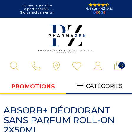
Livraison gratuite
4,4 sur 442 avis
à partir de 55€
(hors médicaments)
Pharmazen Votre
0
CATÉGORIES
PROMOTIONS
ABSORB+ DÉODORANT
SANS PARFUM ROLL-ON
2X50ML