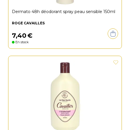
Dermato 48h déodorant spray peau sensible 150ml
ROGÉ CAVAILLÈS
7
,
40
€
En stock