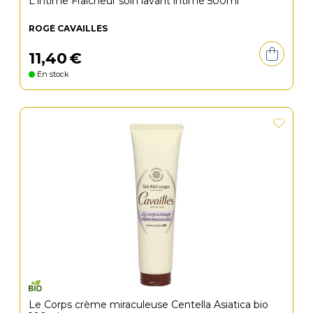
L'intime Fraîcheur soin lavant intime 500ml
ROGÉ CAVAILLÈS
11
,
40
€
En stock
Le Corps crème miraculeuse Centella Asiatica bio