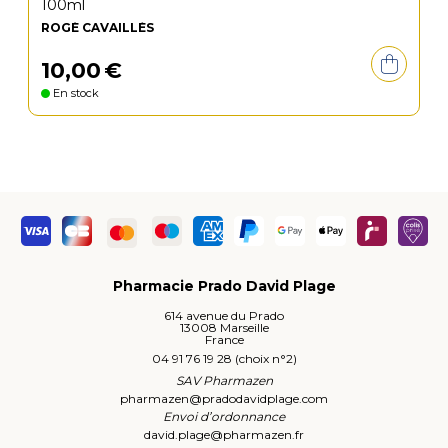
100ml
ROGÉ CAVAILLÈS
10
,
00
€
En stock
Pharmacie Prado David Plage
614 avenue du Prado
13008 Marseille
France
04 91 76 19 28 (choix n°2)
SAV Pharmazen
pharmazen
@
pradodavidplage.com
Envoi d’ordonnance
david.plage
@
pharmazen.fr