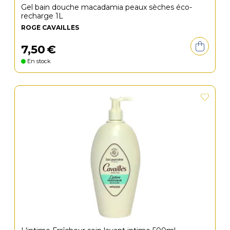
Gel bain douche macadamia peaux sèches éco-
recharge 1L
ROGÉ CAVAILLÈS
7
,
50
€
En stock