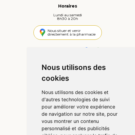
Horaires
Lundi au samedi
8h30 à 20h
Nous situer et venir
directement à la pharmacie
4,4 / 5
442 avis
Nous utilisons des
Informations
cookies
Qui sommes-nous ?
Poser une question
Nous utilisons des cookies et
Déclarer un effet indésirable
d'autres technologies de suivi
Mentions légales
pour améliorer votre expérience
CGV
de navigation sur notre site, pour
Données personnelles
vous montrer un contenu
Cookies
personnalisé et des publicités
Préférences Cookies