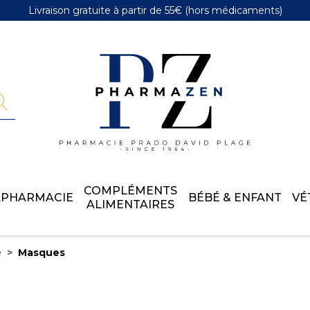
Livraison gratuite
à partir de 55€
(hors médicaments)
Pharmazen 
COMPLÉMENTS
APHARMACIE
BÉBÉ & ENFANT
VÉ
ALIMENTAIRES
e
Masques