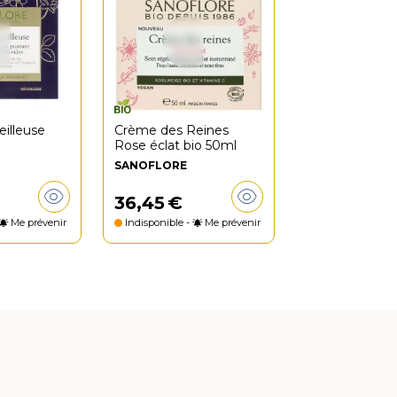
illeuse
Crème des Reines
Rose éclat bio 50ml
SANOFLORE
36
,
45
€
Me prévenir
Indisponible -
Me prévenir