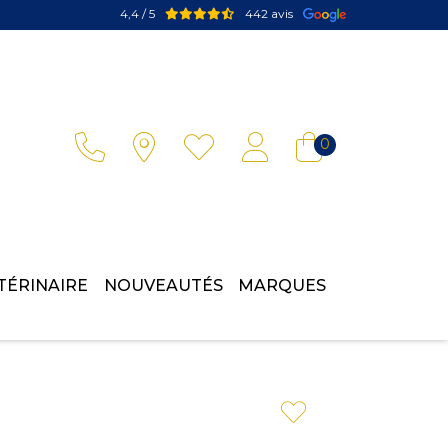
4,4 / 5
442 avis
Votre pharmacie en ligne à votre service
0
TÉRINAIRE
NOUVEAUTÉS
MARQUES