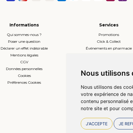
Informations
Services
Qui sommes-nous ?
Promotions
Poser une question
Click & Collect
Déclarer un effet indésirable
Événements en pharmacie
Mentions légales
Envoi d’ordonnance
CGV
Prise de rendez-vous
Données personnelles
L’équipe
Nous utilisons
Cookies
Compte professionnel
Préférences Cookies
Nous utilisons des cook
votre expérience de na
contenu personnalisé et
notre site et pour com
J'ACCEPTE
JE REF