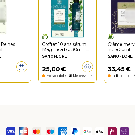
 Reines
Coffret 10 ans sérum
Crème merve
l
Magnifica bio 30ml +
riche 50ml
Aqua Magnifica 50ml
E
SANOFLORE
SANOFLORE
offerte
25
,
00
€
33
,
45
€
Indisponible -
Me prévenir
Indisponible -