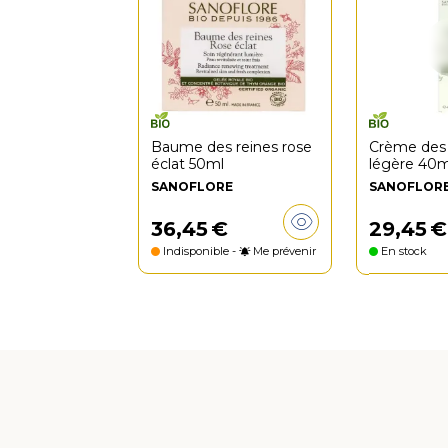
Baume des reines rose
Crème des
éclat 50ml
légère 40m
SANOFLORE
SANOFLOR
36
,
45
€
29
,
45
€
Indisponible -
Me prévenir
En stock