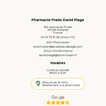
Pharmacie Prado David Plage
614 avenue du Prado
13008 Marseille
France
04 91 76 19 28 (choix n°2)
SAV Pharmazen
pharmazen
@
pradodavidplage.com
Envoi d’ordonnance
david.plage
@
pharmazen.fr
Horaires
Lundi au samedi
8h30 à 20h
Nous situer et venir
directement à la pharmacie