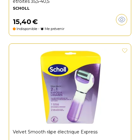
étroites 35,5-40,5
SCHOLL
15
,
40
€
Indisponible -
Me prévenir
Velvet Smooth râpe électrique Express