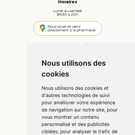
Horaires
Lundi au samedi
8h30 à 20h
Nous situer et venir
directement à la pharmacie
4,4 / 5
442 avis
Nous utilisons des
Informations
cookies
Qui sommes-nous ?
Poser une question
Nous utilisons des cookies et
Déclarer un effet indésirable
d'autres technologies de suivi
Mentions légales
pour améliorer votre expérience
CGV
de navigation sur notre site, pour
Données personnelles
vous montrer un contenu
Cookies
personnalisé et des publicités
Préférences Cookies
ciblées, pour analyser le trafic de