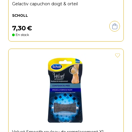
Gelactiv capuchon doigt & orteil
SCHOLL
7
,
30
€
En stock