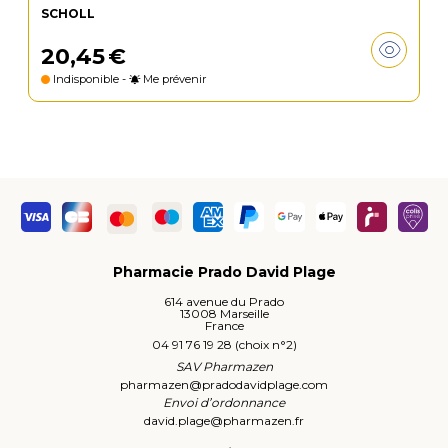
SCHOLL
20
,
45
€
Indisponible -
Me prévenir
Pharmacie Prado David Plage
614 avenue du Prado
13008 Marseille
France
04 91 76 19 28 (choix n°2)
SAV Pharmazen
pharmazen
@
pradodavidplage.com
Envoi d’ordonnance
david.plage
@
pharmazen.fr