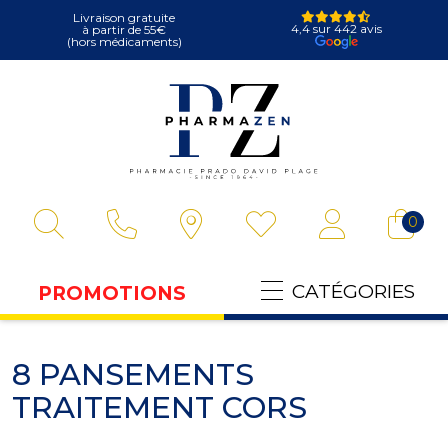
Livraison gratuite
4,4 sur 442 avis
à partir de 55€
(hors médicaments)
Pharmazen Votre
0
CATÉGORIES
PROMOTIONS
8 PANSEMENTS
TRAITEMENT CORS