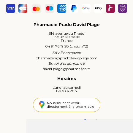
Pharmacie Prado David Plage
614 avenue du Prado
13008 Marseille
France
04 91 76 19 28 (choix n°2)
SAV Pharmazen
pharmazen
@
pradodavidplage.com
Envoi d’ordonnance
david.plage
@
pharmazen.fr
Horaires
Lundi au samedi
8h30 à 20h
Nous situer et venir
directement à la pharmacie
4,4 / 5
445 avis