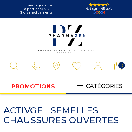
Livraison gratuite
4,4 sur 445 avis
à partir de 55€
(hors médicaments)
Pharmazen Votre
0
CATÉGORIES
PROMOTIONS
ACTIVGEL SEMELLES
CHAUSSURES OUVERTES