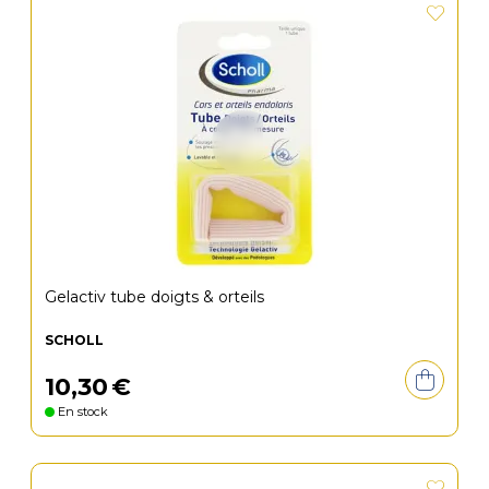
Gelactiv tube doigts & orteils
SCHOLL
10
,
30
€
En stock