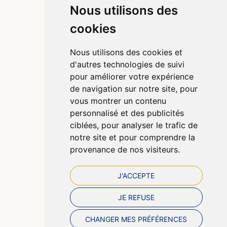
Nous utilisons des
Informations
cookies
Qui sommes-nous ?
Poser une question
Nous utilisons des cookies et
Déclarer un effet indésirable
d'autres technologies de suivi
Mentions légales
pour améliorer votre expérience
CGV
de navigation sur notre site, pour
Données personnelles
vous montrer un contenu
Cookies
personnalisé et des publicités
Préférences Cookies
ciblées, pour analyser le trafic de
notre site et pour comprendre la
provenance de nos visiteurs.
J'ACCEPTE
JE REFUSE
CHANGER MES PRÉFÉRENCES