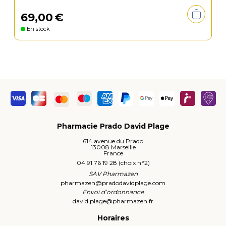
69
,
00
€
En stock
Pharmacie Prado David Plage
614 avenue du Prado
13008 Marseille
France
04 91 76 19 28 (choix n°2)
SAV Pharmazen
pharmazen
@
pradodavidplage.com
Envoi d’ordonnance
david.plage
@
pharmazen.fr
Horaires