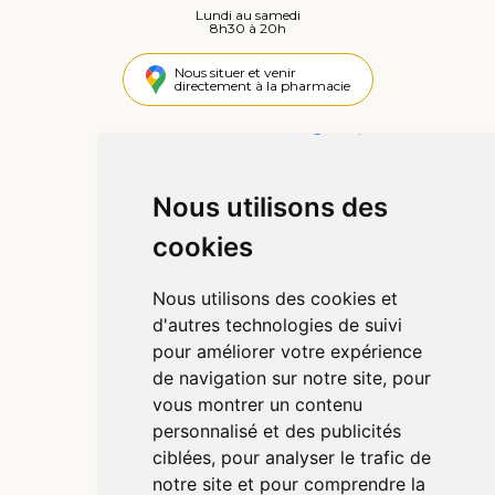
Lundi au samedi
8h30 à 20h
Nous situer et venir
directement à la pharmacie
4,4 / 5
442 avis
Nous utilisons des
Informations
cookies
Qui sommes-nous ?
Poser une question
Nous utilisons des cookies et
Déclarer un effet indésirable
d'autres technologies de suivi
Mentions légales
pour améliorer votre expérience
CGV
de navigation sur notre site, pour
Données personnelles
vous montrer un contenu
Cookies
personnalisé et des publicités
Préférences Cookies
ciblées, pour analyser le trafic de
notre site et pour comprendre la