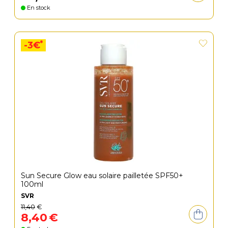
En stock
*
-3€
Sun Secure Glow eau solaire pailletée SPF50+
100ml
SVR
11
,
40
€
8
,
40
€