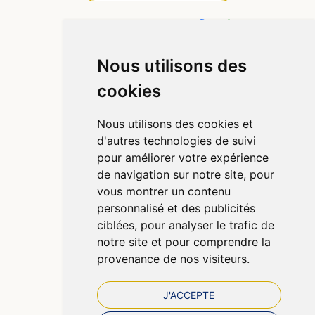
4,4 / 5
442 avis
Nous utilisons des
Informations
cookies
Qui sommes-nous ?
Poser une question
Nous utilisons des cookies et
Déclarer un effet indésirable
d'autres technologies de suivi
Mentions légales
pour améliorer votre expérience
CGV
de navigation sur notre site, pour
Données personnelles
vous montrer un contenu
Cookies
personnalisé et des publicités
Préférences Cookies
ciblées, pour analyser le trafic de
notre site et pour comprendre la
provenance de nos visiteurs.
J'ACCEPTE