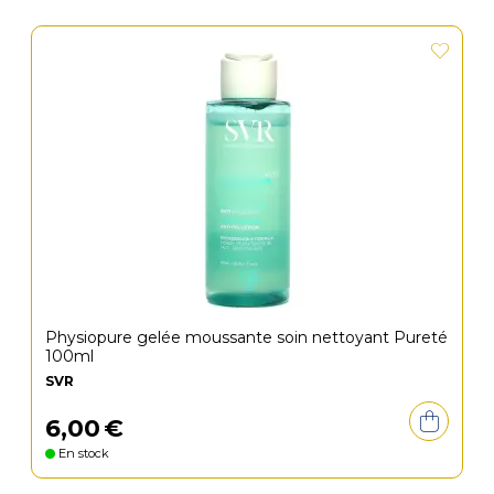
Physiopure gelée moussante soin nettoyant Pureté
100ml
SVR
6
,
00
€
En stock