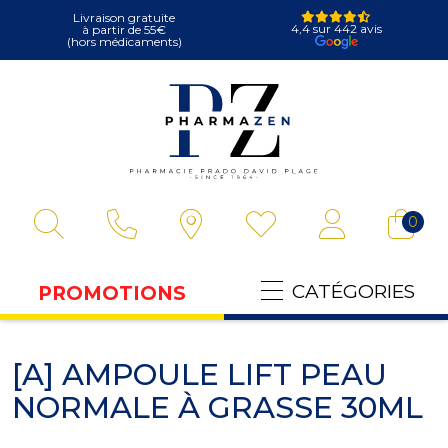
Livraison gratuite
4,4 sur 442 avis
à partir de 55€
(hors médicaments)
Pharmazen Votre
0
CATÉGORIES
PROMOTIONS
[A] AMPOULE LIFT PEAU
NORMALE À GRASSE 30ML