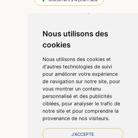
4,4 / 5
445 avis
Nous utilisons des
Informations
cookies
Qui sommes-nous ?
Poser une question
Nous utilisons des cookies et
Déclarer un effet indésirable
d'autres technologies de suivi
Mentions légales
pour améliorer votre expérience
CGV
de navigation sur notre site, pour
Données personnelles
vous montrer un contenu
Cookies
personnalisé et des publicités
Préférences Cookies
ciblées, pour analyser le trafic de
notre site et pour comprendre la
provenance de nos visiteurs.
J'ACCEPTE