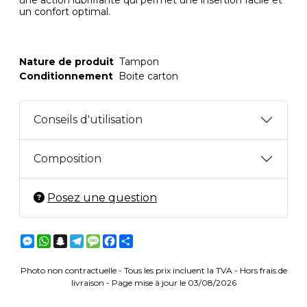
une action lubrifiante qui permet une insertion facile et
un confort optimal.
Nature de produit
Tampon
Conditionnement
Boite carton
Conseils d'utilisation
Composition
Posez une question
Messenger
WhatsApp
Snapchat
Telegram
Message
Facebook
Partager
Photo non contractuelle - Tous les prix incluent la TVA - Hors frais de
livraison - Page mise à jour le 03/08/2026