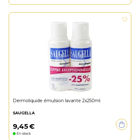
Dermoliquide émulsion lavante 2x250ml
SAUGELLA
9
,
45
€
En stock