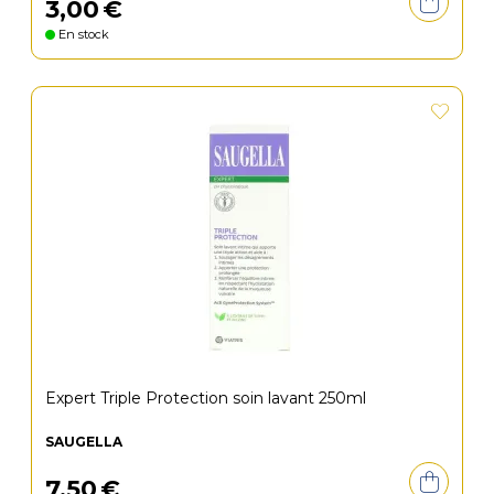
3
,
00
€
En stock
Expert Triple Protection soin lavant 250ml
SAUGELLA
7
,
50
€