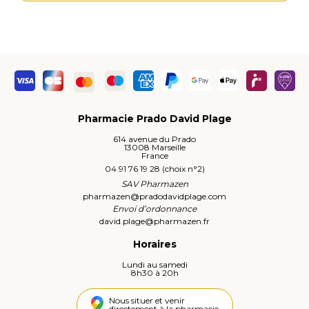
Pharmacie Prado David Plage
614 avenue du Prado
13008 Marseille
France
04 91 76 19 28 (choix n°2)
SAV Pharmazen
pharmazen
@
pradodavidplage.com
Envoi d’ordonnance
david.plage
@
pharmazen.fr
Horaires
Lundi au samedi
8h30 à 20h
Nous situer et venir
directement à la pharmacie