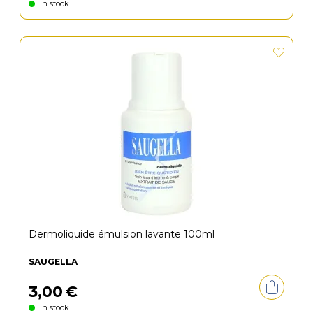
En stock
Dermoliquide émulsion lavante 100ml
SAUGELLA
3
,
00
€
En stock