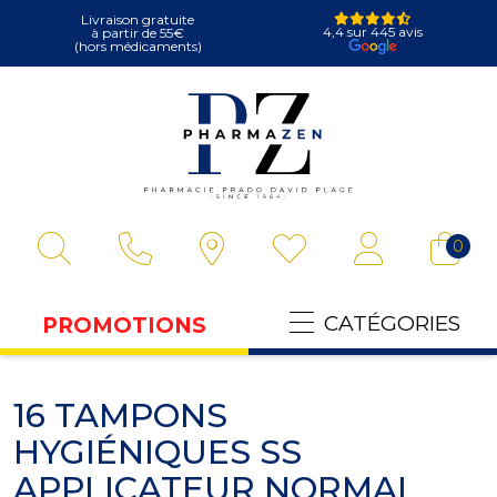
Livraison gratuite
4,4 sur 445 avis
à partir de 55€
(hors médicaments)
Pharmazen Votre
0
CATÉGORIES
PROMOTIONS
16 TAMPONS
HYGIÉNIQUES SS
APPLICATEUR NORMAL